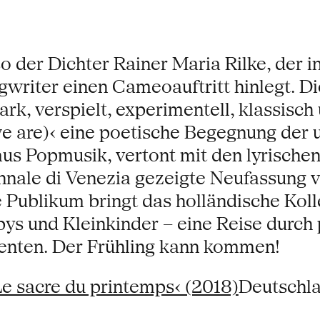
o der Dichter Rainer Maria Rilke, der i
gwriter einen Cameoauftritt hinlegt. 
tark, verspielt, experimentell, klassis
(we are)‹ eine poetische Begegnung der
 aus Popmusik, vertont mit den lyrische
ennale di Venezia gezeigte Neufassung v
Publikum bringt das holländische Kolle
bys und Kleinkinder – eine Reise durch
enten. Der Frühling kann kommen!
Le sacre du printemps‹ (2018)
Deutschl