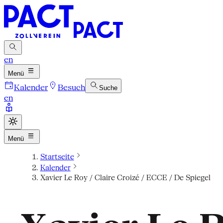
en
Menü
Kalender
Besuch
Suche
en
Menü
Startseite
Kalender
Xavier Le Roy / Claire Croizé / ECCE / De Spiegel