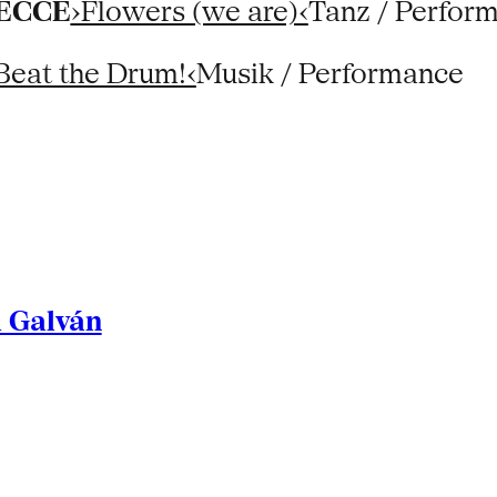
/ ECCE
›Flowers (we are)‹
Tanz / Perfor
Beat the Drum!‹
Musik / Performance
l Galván