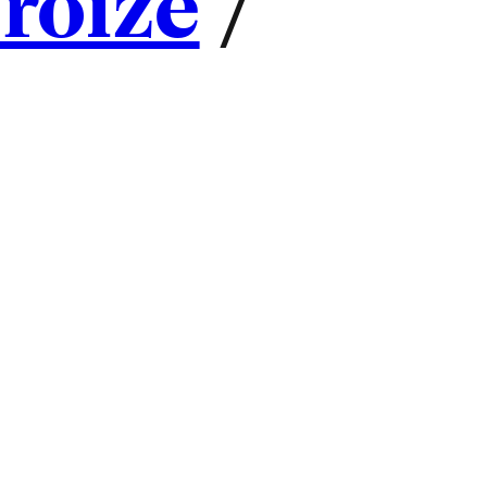
Croizé
/