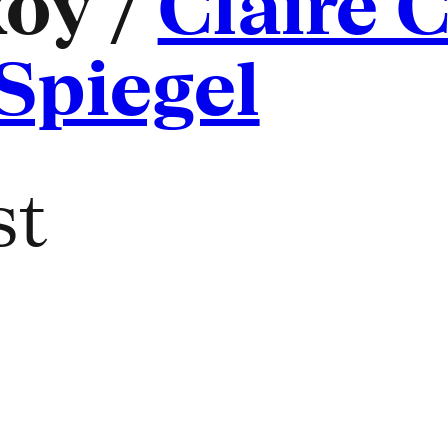
Roy /
Claire 
Spiegel
st