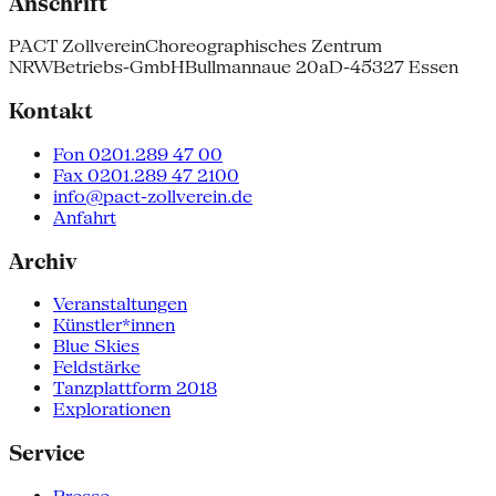
Anschrift
PACT Zollverein
Choreographisches Zentrum
NRW
Betriebs-GmbH
Bullmannaue 20a
D-45327 Essen
Kontakt
Fon 0201.289 47 00
Fax 0201.289 47 2100
info@pact-zollverein.de
Anfahrt
Archiv
Veranstaltungen
Künstler*innen
Blue Skies
Feldstärke
Tanzplattform 2018
Explorationen
Service