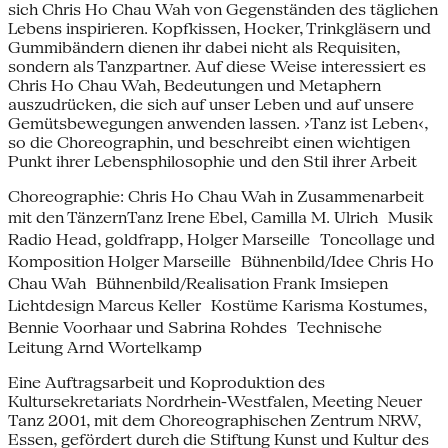
sich Chris Ho Chau Wah von Gegenständen des täglichen
Lebens inspirieren. Kopfkissen, Hocker, Trinkgläsern und
Gummibändern dienen ihr dabei nicht als Requisiten,
sondern als Tanzpartner. Auf diese Weise interessiert es
Chris Ho Chau Wah, Bedeutungen und Metaphern
auszudrücken, die sich auf unser Leben und auf unsere
Gemütsbewegungen anwenden lassen. ›Tanz ist Leben‹,
so die Choreographin, und beschreibt einen wichtigen
Punkt ihrer Lebensphilosophie und den Stil ihrer Arbeit
Choreographie: Chris Ho Chau Wah in Zusammenarbeit
mit den TänzernTanz Irene Ebel, Camilla M. Ulrich Musik
Radio Head, goldfrapp, Holger Marseille Toncollage und
Komposition Holger Marseille Bühnenbild/Idee Chris Ho
Chau Wah Bühnenbild/Realisation Frank Imsiepen
Lichtdesign Marcus Keller Kostüme Karisma Kostumes,
Bennie Voorhaar und Sabrina Rohdes Technische
Leitung Arnd Wortelkamp
Eine Auftragsarbeit und Koproduktion des
Kultursekretariats Nordrhein-Westfalen, Meeting Neuer
Tanz 2001, mit dem Choreographischen Zentrum NRW,
Essen, gefördert durch die Stiftung Kunst und Kultur des