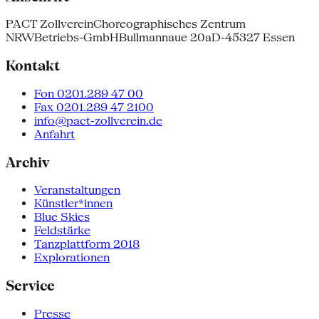
PACT Zollverein
Choreographisches Zentrum
NRW
Betriebs-GmbH
Bullmannaue 20a
D-45327 Essen
Kontakt
Fon 0201.289 47 00
Fax 0201.289 47 2100
info@pact-zollverein.de
Anfahrt
Archiv
Veranstaltungen
Künstler*innen
Blue Skies
Feldstärke
Tanzplattform 2018
Explorationen
Service
Presse