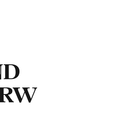
ND
NRW