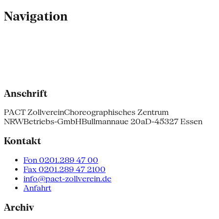
Navigation
Anschrift
PACT Zollverein
Choreographisches Zentrum
NRW
Betriebs-GmbH
Bullmannaue 20a
D-45327 Essen
Kontakt
Fon 0201.289 47 00
Fax 0201.289 47 2100
info@pact-zollverein.de
Anfahrt
Archiv