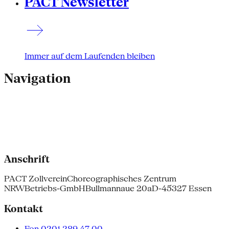
PACT Newsletter
Immer auf dem Laufenden bleiben
Navigation
Anschrift
PACT Zollverein
Choreographisches Zentrum
NRW
Betriebs-GmbH
Bullmannaue 20a
D-45327 Essen
Kontakt
Fon 0201.289 47 00