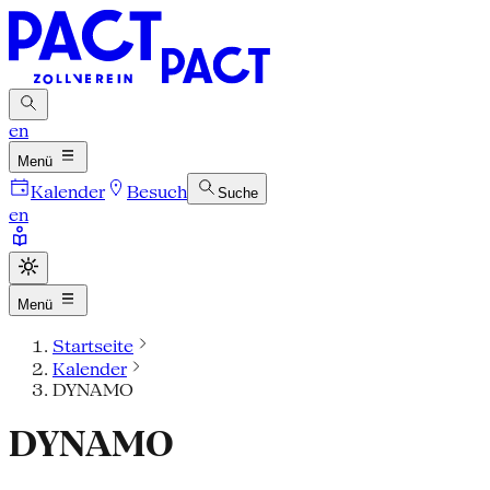
en
Menü
Kalender
Besuch
Suche
en
Menü
Startseite
Kalender
DYNAMO
DYNAMO