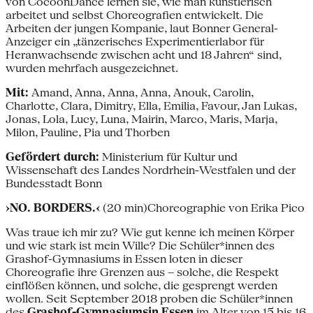
von CocoonDance lernen sie, wie man künstlerisch
arbeitet und selbst Choreografien entwickelt. Die
Arbeiten der jungen Kompanie, laut Bonner General-
Anzeiger ein „tänzerisches Experimentierlabor für
Heranwachsende zwischen acht und 18 Jahren“ sind,
wurden mehrfach ausgezeichnet.
Mit:
Amand, Anna, Anna, Anna, Anouk, Carolin,
Charlotte, Clara, Dimitry, Ella, Emilia, Favour, Jan Lukas,
Jonas, Lola, Lucy, Luna, Mairin, Marco, Maris, Marja,
Milon, Pauline, Pia und Thorben
Gefördert durch:
Ministerium für Kultur und
Wissenschaft des Landes Nordrhein-Westfalen und der
Bundesstadt Bonn
›NO. BORDERS.‹
(20 min)Choreographie von Erika Pico
Was traue ich mir zu? Wie gut kenne ich meinen Körper
und wie stark ist mein Wille? Die Schüler*innen des
Grashof-Gymnasiums in Essen loten in dieser
Choreografie ihre Grenzen aus – solche, die Respekt
einflößen können, und solche, die gesprengt werden
wollen. Seit September 2018 proben die Schüler*innen
des
Grashof-Gymnasiumsin Essen
im Alter von 15 bis 16