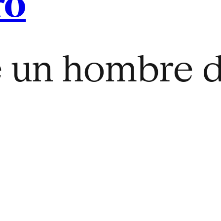
ro
e un hombre 