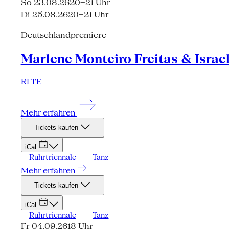
So 23.08.26
20–21 Uhr
Di 25.08.26
20–21 Uhr
Deutschlandpremiere
Marlene Monteiro Freitas & Israe
RI TE
Mehr erfahren
Tickets kaufen
iCal
Ruhrtriennale
Tanz
Mehr erfahren
Tickets kaufen
iCal
Ruhrtriennale
Tanz
Fr 04.09.26
18 Uhr