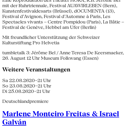
Eine Koproduktion des Theater HORA, R.B. Jérôme Bel
mit der Ruhrtriennale, Festival AUAWIRLEBEN (Bern),
Kunstenfestivaldesarts (Brüssel), dOCUMENTA (13),
Festival d’Avignon, Festival d’Automne à Paris, Les
Spectacles vivants – Centre Pompidou (Paris), La Bâtie –
Festival de Genève, Hebbel am Ufer (Berlin)
Mit freundlicher Unterstützung der Schweizer
Kulturstiftung Pro Helvetia
tumbletalk 3: Jérôme Bel / Anne Teresa De Keersmaeker,
26. August 12 Uhr Museum Folkwang (Essen)
Weitere Veranstaltungen
Sa 22.08.26
20–21 Uhr
So 23.08.26
20–21 Uhr
Di 25.08.26
20–21 Uhr
Deutschlandpremiere
Marlene Monteiro Freitas & Israel
Galván