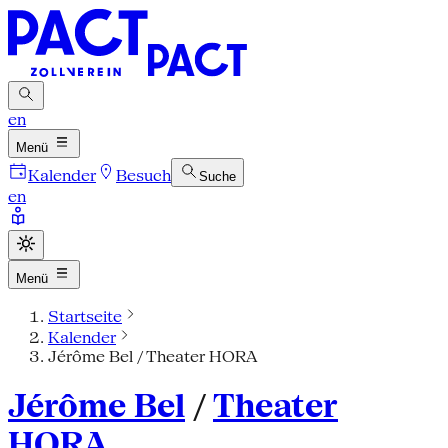
en
Menü
Kalender
Besuch
Suche
en
Menü
Startseite
Kalender
Jérôme Bel / Theater HORA
Jérôme Bel
/
Theater
HORA