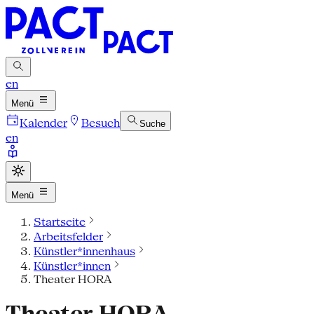
en
Menü
Kalender
Besuch
Suche
en
Menü
Startseite
Arbeitsfelder
Künstler*innenhaus
Künstler*innen
Theater HORA