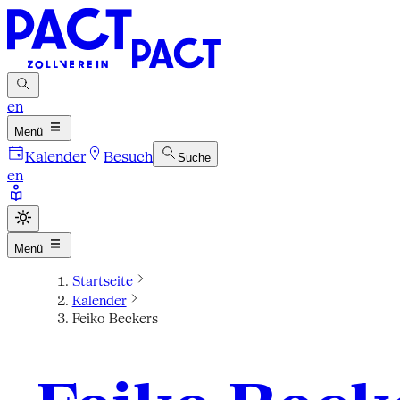
en
Menü
Kalender
Besuch
Suche
en
Menü
Startseite
Kalender
Feiko Beckers