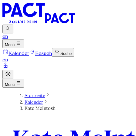
en
Menü
Kalender
Besuch
Suche
en
Menü
Startseite
Kalender
Kate McIntosh