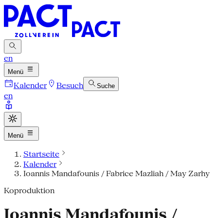
en
Menü
Kalender
Besuch
Suche
en
Menü
Startseite
Kalender
Ioannis Mandafounis / Fabrice Mazliah / May Zarhy
Koproduktion
Ioannis Mandafounis /