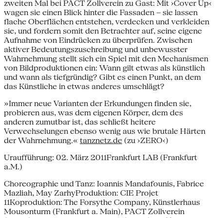
zweiten Mal bei PACT Zollverein zu Gast: Mit ›Cover Up‹
wagen sie einen Blick hinter die Fassaden – sie lassen
flache Oberflächen entstehen, verdecken und verkleiden
sie, und fordern somit den Betrachter auf, seine eigene
Aufnahme von Eindrücken zu überprüfen. Zwischen
aktiver Bedeutungszuschreibung und unbewusster
Wahrnehmung stellt sich ein Spiel mit den Mechanismen
von Bildproduktionen ein: Wann gilt etwas als künstlich
und wann als tiefgründig? Gibt es einen Punkt, an dem
das Künstliche in etwas anderes umschlägt?
»Immer neue Varianten der Erkundungen finden sie,
probieren aus, was dem eigenen Körper, dem des
anderen zumutbar ist, das schließt heitere
Verwechselungen ebenso wenig aus wie brutale Härten
der Wahrnehmung.«
tanznetz.de
(zu ›ZERO‹)
Uraufführung: 02. März 2011Frankfurt LAB (Frankfurt
a.M.)
Choreographie und Tanz: Ioannis Mandafounis, Fabrice
Mazliah, May ZarhyProduktion: CIE Projet
11Koproduktion: The Forsythe Company, Künstlerhaus
Mousonturm (Frankfurt a. Main), PACT Zollverein