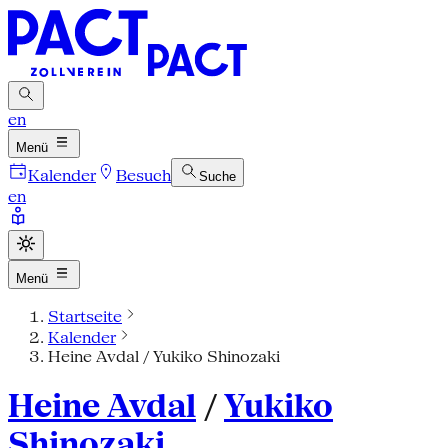
en
Menü
Kalender
Besuch
Suche
en
Menü
Startseite
Kalender
Heine Avdal / Yukiko Shinozaki
Heine Avdal
/
Yukiko
Shinozaki