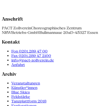
Anschrift
PACT Zollverein
Choreographisches Zentrum
NRW
Betriebs-GmbH
Bullmannaue 20a
D-45327 Essen
Kontakt
Fon 0201.289 47 00
Fax 0201.289 47 2100
info@pact-zollverein.de
Anfahrt
Archiv
Veranstaltungen
Künstler*innen
Blue Skies
Feldstärke
Tanzplattform 2018
Explorationen