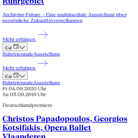
Ruhrgebiet
Archiving Future – Eine multimediale Ausstellung über
persönliche Zukunftsvorstellungen
Mehr erfahren
iCal
Ruhrtriennale
Ausstellung
Mehr erfahren
iCal
Ruhrtriennale
Ausstellung
Fr 04.09.26
20 Uhr
Sa 05.09.26
18 Uhr
Deutschlandpremiere
Christos Papadopoulos, Georgios
Kotsifakis, Opera Ballet
Vlaanderen