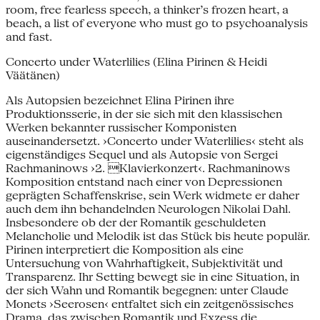
room, free fearless speech, a thinker’s frozen heart, a
beach, a list of everyone who must go to psychoanalysis
and fast.
Concerto under Waterlilies (Elina Pirinen & Heidi
Väätänen)
Als Autopsien bezeichnet Elina Pirinen ihre
Produktionsserie, in der sie sich mit den klassischen
Werken bekannter russischer Komponisten
auseinandersetzt. ›Concerto under Waterlilies‹ steht als
eigenständiges Sequel und als Autopsie von Sergei
Rachmaninows ›2. Klavierkonzert‹. Rachmaninows
Komposition entstand nach einer von Depressionen
geprägten Schaffenskrise, sein Werk widmete er daher
auch dem ihn behandelnden Neurologen Nikolai Dahl.
Insbesondere ob der der Romantik geschuldeten
Melancholie und Melodik ist das Stück bis heute populär.
Pirinen interpretiert die Komposition als eine
Untersuchung von Wahrhaftigkeit, Subjektivität und
Transparenz. Ihr Setting bewegt sie in eine Situation, in
der sich Wahn und Romantik begegnen: unter Claude
Monets ›Seerosen‹ entfaltet sich ein zeitgenössisches
Drama, das zwischen Romantik und Exzess die