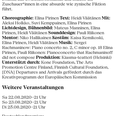
Zuschauer*innen in eine absurde wie zynische Fiktion
führt.
Choreographie:
Elina Pirinen
Text:
Heidi Väätänen
Mit:
Aleksi Holkko, Suvi Kemppainen, Elina Pirinen
Lichtdesign, Bühnenbild:
Mateus Manninen, Elina
Pirinen, Heidi Väätänen
Sounddesign:
Pauli Riikonen
Mentor:
Niko Hallikainen
Kostüm:
Kaisa Kemikoski,
Elina Pirinen, Heidi Väätänen
Musik:
Sergei
Rachmaninow: Piano concerto no. 2, C minor op. 18 Elina
Pirinen, Pauli Riikonen: Pianoconcerto that Rachmaninoff
did not compose
Produktion:
Kiasma-teatteri (Helsinki)
Unterstützt durch:
Kone Foundation, The Arts
Promotion Centre Finland, Finnish Cultural Foundation,
[DNA] Departures and Arrivals gefördert durch das
Kreativprogramm der Europäischen Kommission
Weitere Veranstaltungen
Sa 22.08.26
20–21 Uhr
So 23.08.26
20–21 Uhr
Di 25.08.26
20–21 Uhr