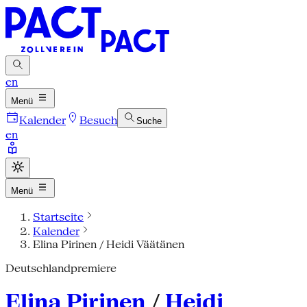
en
Menü
Kalender
Besuch
Suche
en
Menü
Startseite
Kalender
Elina Pirinen / Heidi Väätänen
Deutschlandpremiere
Elina Pirinen
/
Heidi