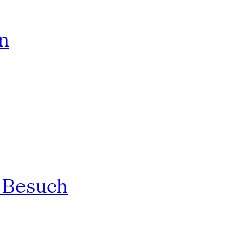
rn
n Besuch