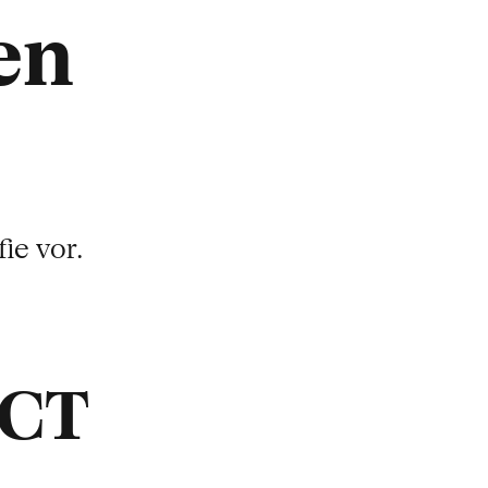
en
ie vor.
ACT