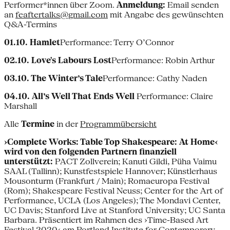
Performer*innen über Zoom.
Anmeldung:
Email senden
an
feaftertalks@gmail.com
mit Angabe des gewünschten
Q&A-Termins
01.10. Hamlet
Performance: Terry O’Connor
02.10. Love's Labours Lost
Performance: Robin Arthur
03.10. The Winter’s Tale
Performance: Cathy Naden
04.10. All’s Well That Ends Well
Performance: Claire
Marshall
Alle
Termine
in der
Programmübersicht
›Complete Works: Table Top Shakespeare: At Home‹
wird von den folgenden Partnern finanziell
unterstützt:
PACT Zollverein; Kanuti Gildi, Püha Vaimu
SAAL (Tallinn); Kunstfestspiele Hannover; Künstlerhaus
Mousonturm (Frankfurt / Main); Romaeuropa Festival
(Rom); Shakespeare Festival Neuss; Center for the Art of
Performance, UCLA (Los Angeles); The Mondavi Center,
UC Davis; Stanford Live at Stanford University; UC Santa
Barbara. Präsentiert im Rahmen des ›Time-Based Art
Festival 2020‹ am Portland Institute for Contemporary