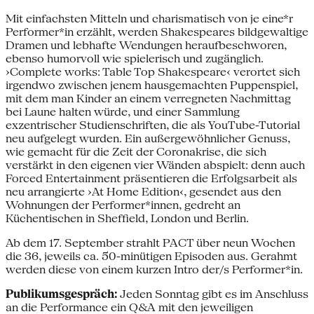
Mit einfachsten Mitteln und charismatisch von je eine*r
Performer*in erzählt, werden Shakespeares bildgewaltige
Dramen und lebhafte Wendungen heraufbeschworen,
ebenso humorvoll wie spielerisch und zugänglich.
›Complete works: Table Top Shakespeare‹ verortet sich
irgendwo zwischen jenem hausgemachten Puppenspiel,
mit dem man Kinder an einem verregneten Nachmittag
bei Laune halten würde, und einer Sammlung
exzentrischer Studienschriften, die als YouTube-Tutorial
neu aufgelegt wurden. Ein außergewöhnlicher Genuss,
wie gemacht für die Zeit der Coronakrise, die sich
verstärkt in den eigenen vier Wänden abspielt: denn auch
Forced Entertainment präsentieren die Erfolgsarbeit als
neu arrangierte ›At Home Edition‹, gesendet aus den
Wohnungen der Performer*innen, gedreht an
Küchentischen in Sheffield, London und Berlin.
Ab dem 17. September strahlt PACT über neun Wochen
die 36, jeweils ca. 50-minütigen Episoden aus. Gerahmt
werden diese von einem kurzen Intro der/s Performer*in.
Publikumsgespräch:
Jeden Sonntag gibt es im Anschluss
an die Performance ein Q&A mit den jeweiligen