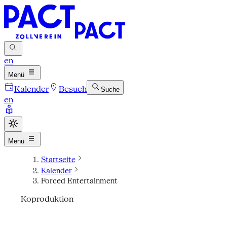
en
Menü
Kalender
Besuch
Suche
en
Menü
Startseite
Kalender
Forced Entertainment
Koproduktion