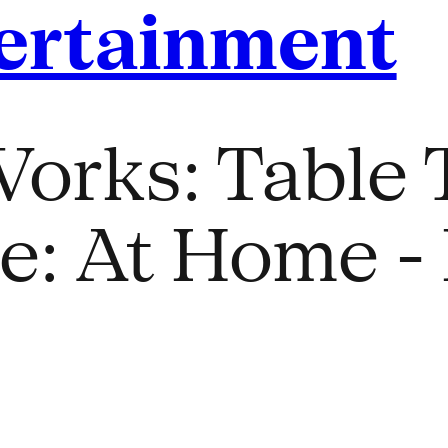
ertainment
orks: Table 
e: At Home -