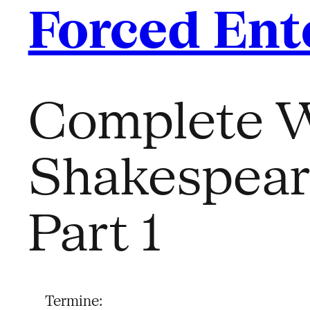
Forced Ent
Complete W
Shakespear
Part 1
Termine: