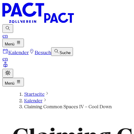
en
Menü
Kalender
Besuch
Suche
en
Menü
Startseite
Kalender
Claiming Common Spaces IV – Cool Down