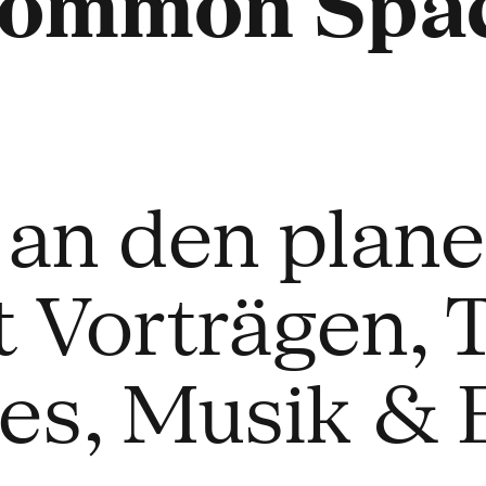
Common Spac
l an den plan
 Vorträgen, T
es, Musik & 