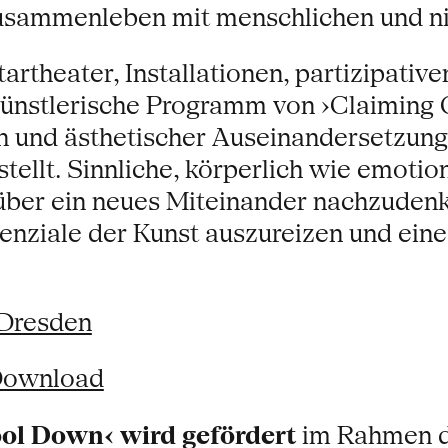
usammenleben mit menschlichen und ni
theater, Installationen, partizipativ
s künstlerische Programm von ›Claimin
ion und ästhetischer Auseinandersetzun
stellt. Sinnliche, körperlich wie emoti
 über ein neues Miteinander nachzuden
nziale der Kunst auszureizen und eine
Dresden
Download
ol Down‹ wird gefördert
im Rahmen de