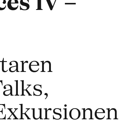
es IV –
etaren
alks,
Exkursionen