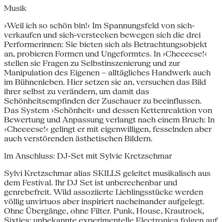
Musik
›Weil ich so schön bin!‹ Im Spannungsfeld von sich-
verkaufen und sich-verstecken bewegen sich die drei
Performerinnen: Sie bieten sich als Betrachtungsobjekt
an, probieren Formen und Ungeformtes. In ›Cheeeese!‹
stellen sie Fragen zu Selbstinszenierung und zur
Manipulation des Eigenen – alltägliches Handwerk auch
im Bühnenleben. Hier setzen sie an, versuchen das Bild
ihrer selbst zu verändern, um damit das
Schönheitsempfinden der Zuschauer zu beeinflussen.
Das System ›Schönheit‹ und dessen Kettenreaktion von
Bewertung und Anpassung verlangt nach einem Bruch: In
›Cheeeese!‹ gelingt er mit eigenwilligen, fesselnden aber
auch verstörenden ästhetischen Bildern.
Im Anschluss: DJ-Set mit Sylvie Kretzschmar
Sylvi Kretzschmar alias SKILLS geleitet musikalisch aus
dem Festival. Ihr DJ Set ist unberechenbar und
genrebefreit. Wild assoziierte Lieblingsstücke werden
völlig unvirtuos aber inspiriert nacheinander aufgelegt.
Ohne Übergänge, ohne Filter. Punk, House, Krautrock,
Sixties; unbekannte experimentelle Electronica folgen auf