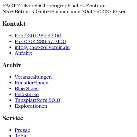
PACT Zollverein
Choreographisches Zentrum
NRW
Betriebs-GmbH
Bullmannaue 20a
D-45327 Essen
Kontakt
Fon 0201.289 47 00
Fax 0201.289 47 2100
info@pact-zollverein.de
Anfahrt
Archiv
Veranstaltungen
Künstler*innen
Blue Skies
Feldstärke
Tanzplattform 2018
Explorationen
Service
Presse
Jobs