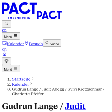
en
Menü
Kalender
Besuch
Suche
en
Menü
Startseite
Kalender
Gudrun Lange / Judit Abegg / Sylvi Kretzschmar /
Charlotte Pfeifer
Gudrun Lange /
Judit