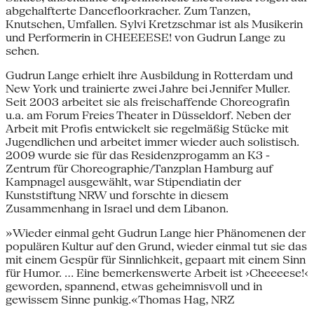
abgehalfterte Dancefloorkracher. Zum Tanzen,
Knutschen, Umfallen. Sylvi Kretzschmar ist als Musikerin
und Performerin in CHEEEESE! von Gudrun Lange zu
sehen.
Gudrun Lange erhielt ihre Ausbildung in Rotterdam und
New York und trainierte zwei Jahre bei Jennifer Muller.
Seit 2003 arbeitet sie als freischaffende Choreografin
u.a. am Forum Freies Theater in Düsseldorf. Neben der
Arbeit mit Profis entwickelt sie regelmäßig Stücke mit
Jugendlichen und arbeitet immer wieder auch solistisch.
2009 wurde sie für das Residenzprogamm an K3 -
Zentrum für Choreographie/Tanzplan Hamburg auf
Kampnagel ausgewählt, war Stipendiatin der
Kunststiftung NRW und forschte in diesem
Zusammenhang in Israel und dem Libanon.
»Wieder einmal geht Gudrun Lange hier Phänomenen der
populären Kultur auf den Grund, wieder einmal tut sie das
mit einem Gespür für Sinnlichkeit, gepaart mit einem Sinn
für Humor. ... Eine bemerkenswerte Arbeit ist ›Cheeeese!‹
geworden, spannend, etwas geheimnisvoll und in
gewissem Sinne punkig.«Thomas Hag, NRZ