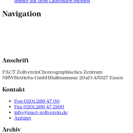
Immer auf dem Laufenden bleiben
Navigation
Anschrift
PACT Zollverein
Choreographisches Zentrum
NRW
Betriebs-GmbH
Bullmannaue 20a
D-45327 Essen
Kontakt
Fon 0201.289 47 00
Fax 0201.289 47 2100
info@pact-zollverein.de
Anfahrt
Archiv