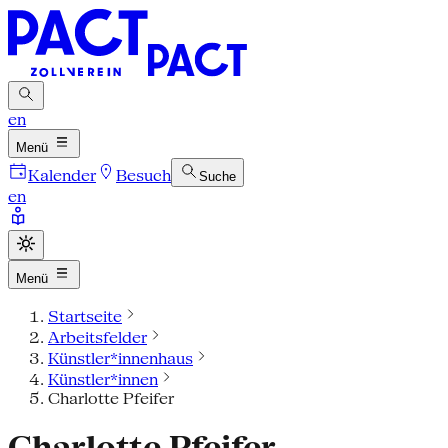
en
Menü
Kalender
Besuch
Suche
en
Menü
Startseite
Arbeitsfelder
Künstler*innenhaus
Künstler*innen
Charlotte Pfeifer