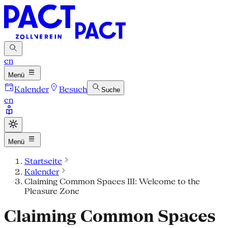
en
Menü
Kalender
Besuch
Suche
en
Menü
Startseite
Kalender
Claiming Common Spaces III: Welcome to the
Pleasure Zone
Claiming Common Spaces