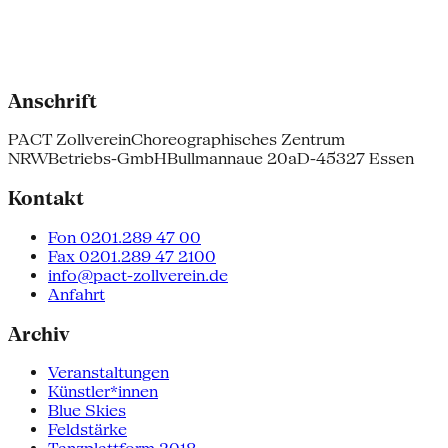
Anschrift
PACT Zollverein
Choreographisches Zentrum
NRW
Betriebs-GmbH
Bullmannaue 20a
D-45327 Essen
Kontakt
Fon 0201.289 47 00
Fax 0201.289 47 2100
info@pact-zollverein.de
Anfahrt
Archiv
Veranstaltungen
Künstler*innen
Blue Skies
Feldstärke