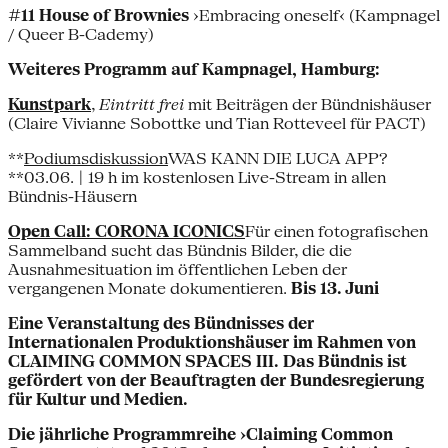
#11 House of Brownies
›Embracing oneself‹ (Kampnagel
/ Queer B-Cademy)
Weiteres Programm auf Kampnagel, Hamburg:
Kunstpark
,
Eintritt frei
mit Beiträgen der Bündnishäuser
(Claire Vivianne Sobottke und Tian Rotteveel für PACT)
**
Podiumsdiskussion
WAS KANN DIE LUCA APP?
**03.06. | 19 h im kostenlosen Live-Stream in allen
Bündnis-Häusern
Open Call: CORONA ICONICS
Für einen fotografischen
Sammelband sucht das Bündnis Bilder, die die
Ausnahmesituation im öffentlichen Leben der
vergangenen Monate dokumentieren.
Bis 13. Juni
Eine Veranstaltung des Bündnisses der
Internationalen Produktionshäuser im Rahmen von
CLAIMING COMMON SPACES III. Das Bündnis ist
gefördert von der Beauftragten der Bundesregierung
für Kultur und Medien.
Die jährliche Programmreihe ›Claiming Common