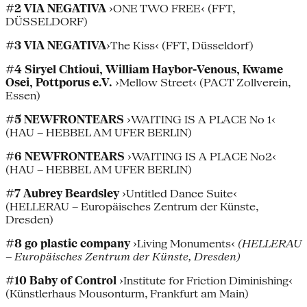
#2 VIA NEGATIVA
›ONE TWO FREE‹ (FFT,
DÜSSELDORF)
#3 VIA NEGATIVA
›The Kiss‹ (FFT, Düsseldorf)
#4 Siryel Chtioui, William Haybor-Venous, Kwame
Osei, Pottporus e.V.
›Mellow Street‹ (PACT Zollverein,
Essen)
#5 NEWFRONTEARS
›WAITING IS A PLACE No 1‹
(HAU – HEBBEL AM UFER BERLIN)
#6 NEWFRONTEARS
›WAITING IS A PLACE No2‹
(HAU – HEBBEL AM UFER BERLIN)
#7
Aubrey Beardsley
›Untitled Dance Suite‹
(HELLERAU – Europäisches Zentrum der Künste,
Dresden)
#8 go plastic company
›Living Monuments‹
(HELLERAU
– Europäisches Zentrum der Künste, Dresden)
#10
Baby of Control
›Institute for Friction Diminishing‹
(Künstlerhaus Mousonturm, Frankfurt am Main)