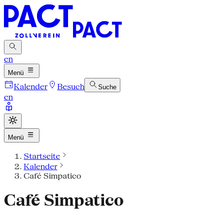
en
Menü
Kalender
Besuch
Suche
en
Menü
Startseite
Kalender
Café Simpatico
Café Simpatico