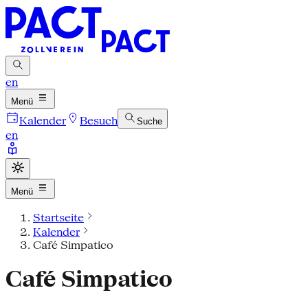
en
Menü
Kalender
Besuch
Suche
en
Menü
Startseite
Kalender
Café Simpatico
Café Simpatico