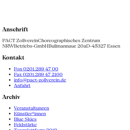
Anschrift
PACT Zollverein
Choreographisches Zentrum
NRW
Betriebs-GmbH
Bullmannaue 20a
D-45327 Essen
Kontakt
Fon 0201.289 47 00
Fax 0201.289 47 2100
info@pact-zollverein.de
Anfahrt
Archiv
Veranstaltungen
Künstler*innen
Blue Skies
Feldstärke