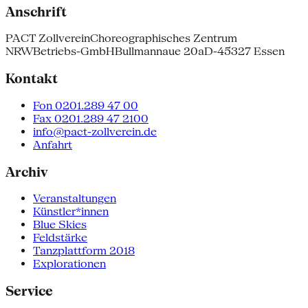
Anschrift
PACT Zollverein
Choreographisches Zentrum
NRW
Betriebs-GmbH
Bullmannaue 20a
D-45327 Essen
Kontakt
Fon 0201.289 47 00
Fax 0201.289 47 2100
info@pact-zollverein.de
Anfahrt
Archiv
Veranstaltungen
Künstler*innen
Blue Skies
Feldstärke
Tanzplattform 2018
Explorationen
Service