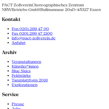
PACT Zollverein
Choreographisches Zentrum
NRW
Betriebs-GmbH
Bullmannaue 20a
D-45327 Essen
Kontakt
Fon 0201.289 47 00
Fax 0201.289 47 2100
info@pact-zollverein.de
Anfahrt
Archiv
Veranstaltungen
Künstler*innen
Blue Skies
Feldstärke
Tanzplattform 2018
Explorationen
Service
Presse
Jobs