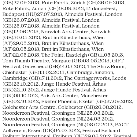
(GB)27.09.2013, Rote Fabrik, Zürich (CH)26.09.2013,
Rote Fabrik, Zürich (CH)18.09.2013, L1 danceFest,
Budapest (HU)27.07.2013, Almeida Festival, London
(GB)26.07.2013, Almeida Festival, London
(GB)25.07.2013, Almeida Festival, London
(GB)12.06.2013, Norwich Arts Centre, Norwich
(GB)30.05.2013, Brut im Künstlerhaus, Wien
(AT)29.05.2013, Brut im Künstlerhaus, Wien
(AT)28.05.2013, Brut im Künstlerhaus, Wien
(AT)22.05.2013, The Point, Eastleigh (GB)11.05.2013,
Tom Thumb Theatre, Margate (GB)03.05.2013, GIFT
Festival, Gateshead (GB)14.03.2013, The ShowRoom,
Chichester (GB)13.02.2013, Cambridge Junction,
Cambridge (GB)17.11.2012, The Carriagerworks, Leeds
(GB)23.10.2012, Junge Hunde Festival, Århus
(DK)22.10.2012, Junge Hunde Festival, Århus
(DK)09.10.1012, Axis Arts Center, Manchester
(GB)02.10.2012, Exeter Phoenix, Exeter (GB)27.09.2012,
Colchester Arts Centre, Colchester (GB)26.08.2012,
Noorderzon Festival, Groningen (NL)25.08.2012,
Noorderzon Festival, Groningen (NL)24.08.2012,
Noorderzon Festival, Groningen (NL)08.07.2012, PACT
Zollverein, Essen (DE)04.07.2012, Festival Belluard
Bollwer International, Freiburg (CH)29.06.2012, Festival