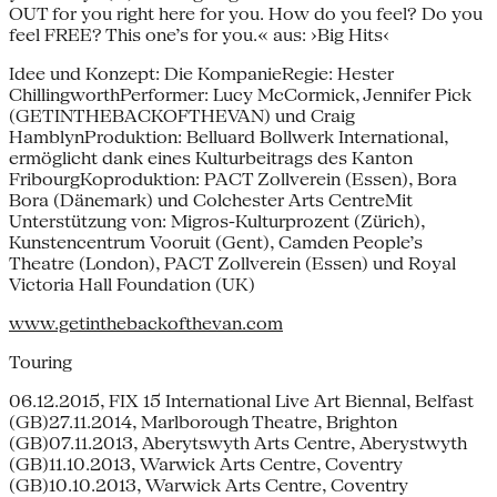
OUT for you right here for you. How do you feel? Do you
feel FREE? This one’s for you.« aus: ›Big Hits‹
Idee und Konzept: Die KompanieRegie: Hester
ChillingworthPerformer: Lucy McCormick, Jennifer Pick
(GETINTHEBACKOFTHEVAN) und Craig
HamblynProduktion: Belluard Bollwerk International,
ermöglicht dank eines Kulturbeitrags des Kanton
FribourgKoproduktion: PACT Zollverein (Essen), Bora
Bora (Dänemark) und Colchester Arts CentreMit
Unterstützung von: Migros-Kulturprozent (Zürich),
Kunstencentrum Vooruit (Gent), Camden People’s
Theatre (London), PACT Zollverein (Essen) und Royal
Victoria Hall Foundation (UK)
www.getinthebackofthevan.com
Touring
06.12.2015, FIX 15 International Live Art Biennal, Belfast
(GB)27.11.2014, Marlborough Theatre, Brighton
(GB)07.11.2013, Aberytswyth Arts Centre, Aberystwyth
(GB)11.10.2013, Warwick Arts Centre, Coventry
(GB)10.10.2013, Warwick Arts Centre, Coventry