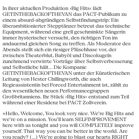
In ihrer aktuellen Produktion ›Big Hits‹ lädt
GETINTHEBACKOFTHEVAN das PACT-Publikum zu
einem absurd-abgründigen Selbstfindungstrip: Ein
überambitionierter Stepptänzer betreut das technische
Equipment, während eine grell geschminkte Sängerin
immer hysterischer versucht, den richtigen Ton im
andauernd gleichen Song zu treffen. Als Moderator des
Abends stellt sich ein riesiger Plüschhase vor, der
zwischen Theaterblut, Babyöl und Discokugeln
zunehmend verwirrte Vorträge über Selbstverbesserung
und Selbstliebe hält… Die Kompanie
GETINTHEBACKOFTHEVAN unter der Künstlerischen
Leitung von Hester Chillingworth, die auch
Regieassistentin bei Forced Entertainment ist, zählt zu
den wesentlichen neuen Performancegruppen
Großbritanniens. Ihr Stück ›Big Hits‹ entstand zum Teil
während einer Residenz bei PACT Zollverein.
»Hello, Welcome, You look very nice. We’re Big Hits and
we’re on a mission. You’ll learn SELFIMPROVEMENT
here with us tonight and you will COMPLETELY improve
yourself. That way you can be better in the world. Are
you ready? (...) We’re going to blast our hearts RIGHT