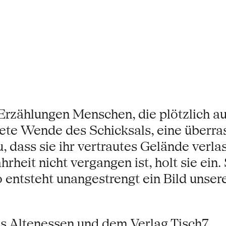
Erzählungen Menschen, die plötzlich au
tete Wende des Schicksals, eine überr
, dass sie ihr vertrautes Gelände verla
rheit nicht vergangen ist, holt sie ei
ntsteht unangestrengt ein Bild unserer 
s Altenessen und dem Verlag Tisch7