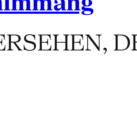
himmang
ERSEHEN, D