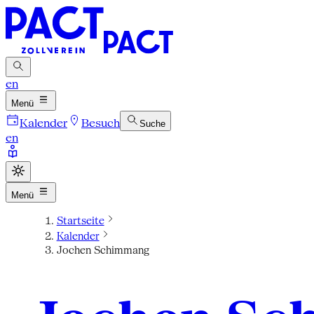
en
Menü
Kalender
Besuch
Suche
en
Menü
Startseite
Kalender
Jochen Schimmang