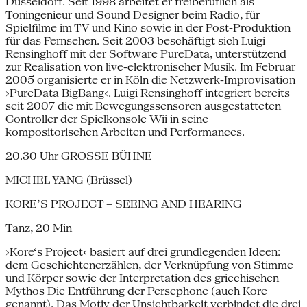
Düsseldorf. Seit 1998 arbeitet er freiberuflich als
Toningenieur und Sound Designer beim Radio, für
Spielfilme im TV und Kino sowie in der Post-Produktion
für das Fernsehen. Seit 2003 beschäftigt sich Luigi
Rensinghoff mit der Software PureData, unterstützend
zur Realisation von live-elektronischer Musik. Im Februar
2005 organisierte er in Köln die Netzwerk-Improvisation
›PureData BigBang‹. Luigi Rensinghoff integriert bereits
seit 2007 die mit Bewegungssensoren ausgestatteten
Controller der Spielkonsole Wii in seine
kompositorischen Arbeiten und Performances.
20.30 Uhr GROSSE BÜHNE
MICHEL YANG (Brüssel)
KORE’S PROJECT – SEEING AND HEARING
Tanz, 20 Min
›Kore‘s Project‹ basiert auf drei grundlegenden Ideen:
dem Geschichtenerzählen, der Verknüpfung von Stimme
und Körper sowie der Interpretation des griechischen
Mythos Die Entführung der Persephone (auch Kore
genannt). Das Motiv der Unsichtbarkeit verbindet die drei