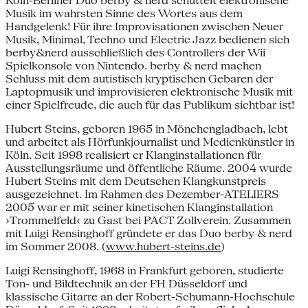
Köln-Berliner Duo berby & nerd schüttelt elektronische
Musik im wahrsten Sinne des Wortes aus dem
Handgelenk! Für ihre Improvisationen zwischen Neuer
Musik, Minimal, Techno und Electric Jazz bedienen sich
berby&nerd ausschließlich des Controllers der Wii
Spielkonsole von Nintendo. berby & nerd machen
Schluss mit dem autistisch kryptischen Gebaren der
Laptopmusik und improvisieren elektronische Musik mit
einer Spielfreude, die auch für das Publikum sichtbar ist!
Hubert Steins, geboren 1965 in Mönchengladbach, lebt
und arbeitet als Hörfunkjournalist und Medienkünstler in
Köln. Seit 1998 realisiert er Klanginstallationen für
Ausstellungsräume und öffentliche Räume. 2004 wurde
Hubert Steins mit dem Deutschen Klangkunstpreis
ausgezeichnet. Im Rahmen des Dezember-ATELIERS
2005 war er mit seiner kinetischen Klanginstallation
›Trommelfeld‹ zu Gast bei PACT Zollverein. Zusammen
mit Luigi Rensinghoff gründete er das Duo berby & nerd
im Sommer 2008. (
www.hubert-steins.de
)
Luigi Rensinghoff, 1968 in Frankfurt geboren, studierte
Ton- und Bildtechnik an der FH Düsseldorf und
klassische Gitarre an der Robert-Schumann-Hochschule