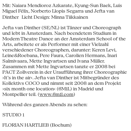
Mit: Naiara Mendioroz Azkarate, Kyung-Sun Baek, Luís
Miguel Félix, Norberto Llopis Segarra und Jefta van
Dinther Licht Design: Minna Tiikkainen
Jefta van Dinther (SE/NL) ist Tänzer und Choreograph
und lebt in Amsterdam. Nach beendetem Studium in
Modern Theatre Dance an der Amsterdam School of the
Arts, arbeitete er als Performer mit einer Vielzahl
verschiedener Choreographen, darunter: Keren Levi,
Leine&Roebana, Pere Faura, Carolien Hermans, Inari
Salmivaara, Mette Ingvartsen und Ivana Müller.
Zusammen mit Mette Ingvartsen tanzte er 2008 bei
PACT Zollverein in der Uraufführung ihrer Choreographie
›It’s in the air‹. Jefta van Dinther ist Mitbegründer des
Kollektivs COCO und nimmt seit 2008 an dem Projekt
›six month one location‹ (6M1L) in Madrid und
Montpellier teil. (
www.6m1l.com
)
Während des ganzen Abends zu sehen:
STUDIO 1
FLORIAN HARTLIEB (Bochum)