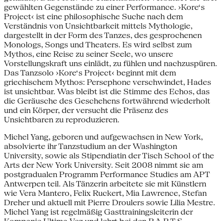
gewählten Gegenstände zu einer Performance. ›Kore‘s
Project‹ ist eine philosophische Suche nach dem
Verständnis von Unsichtbarkeit mittels Mythologie,
dargestellt in der Form des Tanzes, des gesprochenen
Monologs, Songs und Theaters. Es wird selbst zum
Mythos, eine Reise zu seiner Seele, wo unsere
Vorstellungskraft uns einlädt, zu fühlen und nachzuspüren.
Das Tanzsolo ›Kore‘s Project‹ beginnt mit dem
griechischem Mythos: Persephone verschwindet, Hades
ist unsichtbar. Was bleibt ist die Stimme des Echos, das
die Geräusche des Geschehens fortwährend wiederholt
und ein Körper, der versucht die Präsenz des
Unsichtbaren zu reproduzieren.
Michel Yang, geboren und aufgewachsen in New York,
absolvierte ihr Tanzstudium an der Washington
University, sowie als Stipendiatin der Tisch School of the
Arts der New York University. Seit 2008 nimmt sie am
postgradualen Programm Performance Studies am APT
Antwerpen teil. Als Tänzerin arbeitete sie mit Künstlern
wie Vera Mantero, Felix Ruckert, Mia Lawrence, Stefan
Dreher und aktuell mit Pierre Droulers sowie Lilia Mestre.
Michel Yang ist regelmäßig Gasttrainingsleiterin der