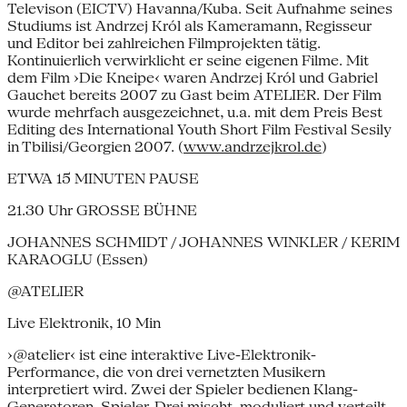
Televison (EICTV) Havanna/Kuba. Seit Aufnahme seines
Studiums ist Andrzej Król als Kameramann, Regisseur
und Editor bei zahlreichen Filmprojekten tätig.
Kontinuierlich verwirklicht er seine eigenen Filme. Mit
dem Film ›Die Kneipe‹ waren Andrzej Król und Gabriel
Gauchet bereits 2007 zu Gast beim ATELIER. Der Film
wurde mehrfach ausgezeichnet, u.a. mit dem Preis Best
Editing des International Youth Short Film Festival Sesily
in Tbilisi/Georgien 2007. (
www.andrzejkrol.de
)
ETWA 15 MINUTEN PAUSE
21.30 Uhr GROSSE BÜHNE
JOHANNES SCHMIDT / JOHANNES WINKLER / KERIM
KARAOGLU (Essen)
@ATELIER
Live Elektronik, 10 Min
›@atelier‹ ist eine interaktive Live-Elektronik-
Performance, die von drei vernetzten Musikern
interpretiert wird. Zwei der Spieler bedienen Klang-
Generatoren, Spieler-Drei mischt, moduliert und verteilt