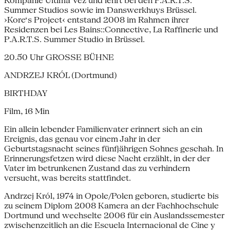
Kompanie Ultima Vez und lehrt bei den P.A.R.T.S.
Summer Studios sowie im Danswerkhuys Brüssel.
›Kore‘s Project‹ entstand 2008 im Rahmen ihrer
Residenzen bei Les Bains::Connective, La Raffinerie und
P.A.R.T.S. Summer Studio in Brüssel.
20.50 Uhr GROSSE BÜHNE
ANDRZEJ KRÓL (Dortmund)
BIRTHDAY
Film, 16 Min
Ein allein lebender Familienvater erinnert sich an ein
Ereignis, das genau vor einem Jahr in der
Geburtstagsnacht seines fünfjährigen Sohnes geschah. In
Erinnerungsfetzen wird diese Nacht erzählt, in der der
Vater im betrunkenen Zustand das zu verhindern
versucht, was bereits stattfindet.
Andrzej Król, 1974 in Opole/Polen geboren, studierte bis
zu seinem Diplom 2008 Kamera an der Fachhochschule
Dortmund und wechselte 2006 für ein Auslandssemester
zwischenzeitlich an die Escuela Internacional de Cine y