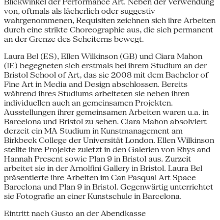
Blickwinkel der Performance Art. Neben der Verwendung
von, oftmals als lächerlich oder suggestiv
wahrgenommenen, Requisiten zeichnen sich ihre Arbeiten
durch eine strikte Choreographie aus, die sich permanent
an der Grenze des Scheiterns bewegt.
Laura Bel (ES), Ellen Wilkinson (GB) und Ciara Mahon
(IE) begegneten sich erstmals bei ihrem Studium an der
Bristol School of Art, das sie 2008 mit dem Bachelor of
Fine Art in Media and Design abschlossen. Bereits
während ihres Studiums arbeiteten sie neben ihren
individuellen auch an gemeinsamen Projekten.
Ausstellungen ihrer gemeinsamen Arbeiten waren u.a. in
Barcelona und Bristol zu sehen. Ciara Mahon absolviert
derzeit ein MA Studium in Kunstmanagement am
Birkbeck College der Universität London. Ellen Wilkinson
stellte ihre Projekte zuletzt in den Galerien von Rhys and
Hannah Present sowie Plan 9 in Bristol aus. Zurzeit
arbeitet sie in der Arnolfini Gallery in Bristol. Laura Bel
präsentierte ihre Arbeiten im Can Pasqual Art Space
Barcelona und Plan 9 in Bristol. Gegenwärtig unterrichtet
sie Fotografie an einer Kunstschule in Barcelona.
Eintritt nach Gusto an der Abendkasse