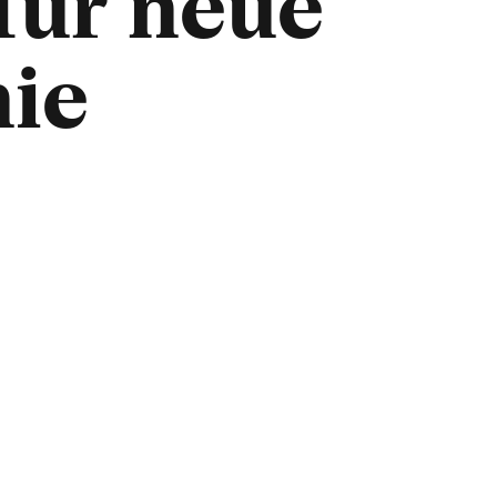
 für neue
ie