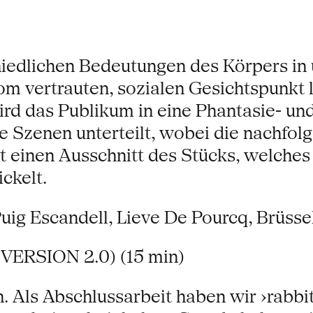
hiedlichen Bedeutungen des Körpers in 
vertrauten, sozialen Gesichtspunkt lim
d das Publikum in eine Phantasie- und 
e Szenen unterteilt, wobei die nachfo
t einen Ausschnitt des Stücks, welches
ckelt.
uig Escandell, Lieve De Pourcq, Brüsse
ERSION 2.0) (15 min)
n. Als Abschlussarbeit haben wir ›rabbi