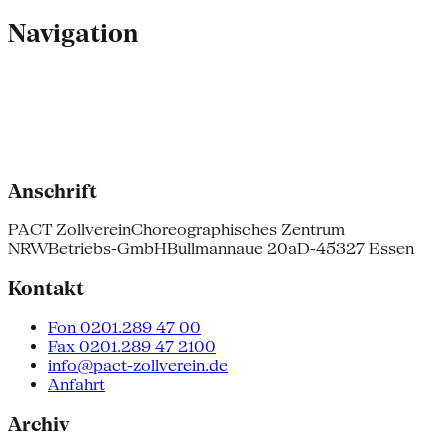
Navigation
Anschrift
PACT Zollverein
Choreographisches Zentrum
NRW
Betriebs-GmbH
Bullmannaue 20a
D-45327 Essen
Kontakt
Fon 0201.289 47 00
Fax 0201.289 47 2100
info@pact-zollverein.de
Anfahrt
Archiv