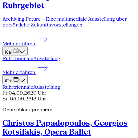
Ruhrgebiet
Archiving Future – Eine multimediale Ausstellung über
persönliche Zukunftsvorstellungen
Mehr erfahren
iCal
Ruhrtriennale
Ausstellung
Mehr erfahren
iCal
Ruhrtriennale
Ausstellung
Fr 04.09.26
20 Uhr
Sa 05.09.26
18 Uhr
Deutschlandpremiere
Christos Papadopoulos, Georgios
Kotsifakis, Opera Ballet