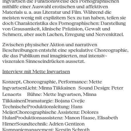
Ingvartsen die Funktionsweise des Pornographischen
mithilfe einer Auswahl erotischen und affektiven
Materials u. a. aus Literatur und Film. Während die
meisten wenig mit explizitem Sex zu tun haben, teilen sie
doch Charakteristika des Pornographischen: Darstellung
von Grausamkeit, klinische Präzision, Gewalt und
Schmerz, aber auch Lachen, Erregung und Nervenkitzel.
Zwischen physischer Aktion und narrativen
Beschreibungen entsteht eine spekulative Choreographie,
die das Publikum mal imaginierten, mal intensiv-
viszeralen Sinneseindrücken aussetzt.
Interview mit Mette Ingvartsen
Konzept, Choreographie, Performance: Mette
IngvartsenLicht: Minna Tiikkainen Sound Design: Peter
Lenaerts Bühne: Mette Ingvartsen, Minna
TiikkainenDramaturgie: Bojana Cvejic
TechnischeProduktionsleitung: Hans
MeijerChoreographische Assistenz: Dolores
HulanProduktionsassistenz: Manon Haase, Elisabeth
HirnerSoundtechnik: Adrien Gentizon
Kompaniemanagement: Kerstin Schroth