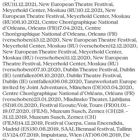
(RU)11.12.2021, New European Theatre Festival,
Meyerhold Center, Moskau (RU)10.12.2021, New
European Theatre Festival, Meyerhold Center, Moskau
(RU)08.10.2021, Centre Chorégraphique National
d’Orleans, Orleans (FR)17.04.2021, Centre
Chorégraphique National d’Orleans, Orleans (FR)
(verschoben)13.12.2020, New European Theatre Festival,
Meyerhold Center, Moskau (RU) (verschoben)12.12.2020,
New European Theatre Festival, Meyerhold Center,
Moskau (RU) (verschoben)11.12.2020, New European
Theatre Festival, Meyerhold Center, Moskau (RU)
(verschoben)07.10.2020, Dublin Theatre Festival, Dublin
(IE) (entfallen)06.10.2020, Dublin Theatre Festival,
Dublin (IE) (entfallen)06.08.2020, Tanzwerkstatt Europe
invited by Joint Adventures, München (DE)03.04.2020,
Centre Chorégraphique National d’Orléans, Orléans (FR)
(verschoben)23.01.2020, Mladinsko Theater, Ljubljana
(SI)16.01.2020, Festival Ecoute/Voir, Tours (FR)01.01.–
19.07.2020, (FILM), Muzeum Susch, Zernez (CH)29. -
31.12.2019, Muzeum Susch, Zernez (CH)
(FILM)14.12.2019, Festival Cuerpa, Casa Encendida,
Madrid (ES)30.08.2019, SAAL Biennaal festival, Tallinn
(LV)24.07.2019, Impulstanz, Wien (AT)06.06.2019, De