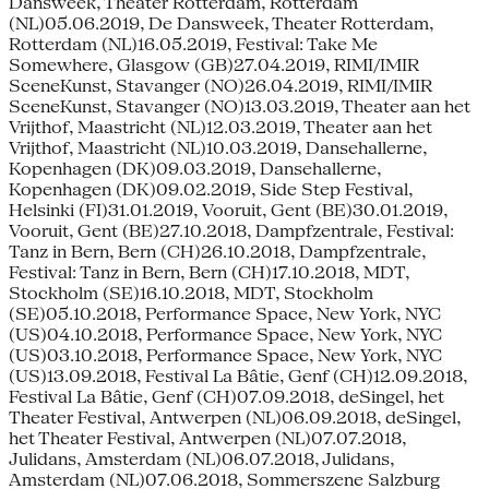
Dansweek, Theater Rotterdam, Rotterdam
(NL)05.06.2019, De Dansweek, Theater Rotterdam,
Rotterdam (NL)16.05.2019, Festival: Take Me
Somewhere, Glasgow (GB)27.04.2019, RIMI/IMIR
SceneKunst, Stavanger (NO)26.04.2019, RIMI/IMIR
SceneKunst, Stavanger (NO)13.03.2019, Theater aan het
Vrijthof, Maastricht (NL)12.03.2019, Theater aan het
Vrijthof, Maastricht (NL)10.03.2019, Dansehallerne,
Kopenhagen (DK)09.03.2019, Dansehallerne,
Kopenhagen (DK)09.02.2019, Side Step Festival,
Helsinki (FI)31.01.2019, Vooruit, Gent (BE)30.01.2019,
Vooruit, Gent (BE)27.10.2018, Dampfzentrale, Festival:
Tanz in Bern, Bern (CH)26.10.2018, Dampfzentrale,
Festival: Tanz in Bern, Bern (CH)17.10.2018, MDT,
Stockholm (SE)16.10.2018, MDT, Stockholm
(SE)05.10.2018, Performance Space, New York, NYC
(US)04.10.2018, Performance Space, New York, NYC
(US)03.10.2018, Performance Space, New York, NYC
(US)13.09.2018, Festival La Bâtie, Genf (CH)12.09.2018,
Festival La Bâtie, Genf (CH)07.09.2018, deSingel, het
Theater Festival, Antwerpen (NL)06.09.2018, deSingel,
het Theater Festival, Antwerpen (NL)07.07.2018,
Julidans, Amsterdam (NL)06.07.2018, Julidans,
Amsterdam (NL)07.06.2018, Sommerszene Salzburg