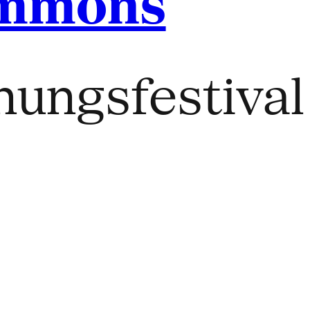
ommons
hungsfestival