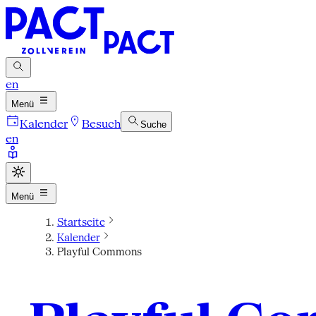
en
Menü
Kalender
Besuch
Suche
en
Menü
Startseite
Kalender
Playful Commons