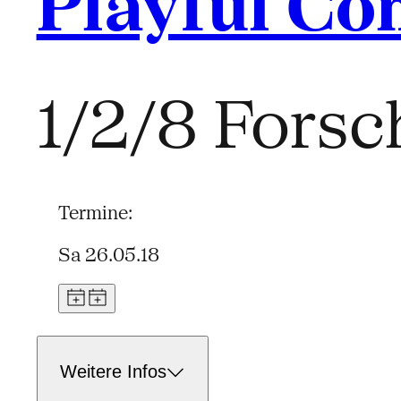
Playful C
1/2/8 Forsc
Termine:
Sa 26.05.18
Weitere Infos