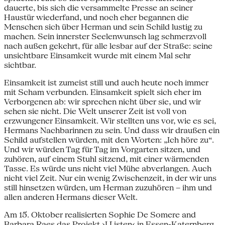
dauerte, bis sich die versammelte Presse an seiner
Haustür wiederfand, und noch eher begannen die
Menschen sich über Herman und sein Schild lustig zu
machen. Sein innerster Seelenwunsch lag schmerzvoll
nach außen gekehrt, für alle lesbar auf der Straße: seine
unsichtbare Einsamkeit wurde mit einem Mal sehr
sichtbar.
Einsamkeit ist zumeist still und auch heute noch immer
mit Scham verbunden. Einsamkeit spielt sich eher im
Verborgenen ab: wir sprechen nicht über sie, und wir
sehen sie nicht. Die Welt unserer Zeit ist voll von
erzwungener Einsamkeit. Wir stellten uns vor, wie es sei,
Hermans Nachbarinnen zu sein. Und dass wir draußen ein
Schild aufstellen würden, mit den Worten: „Ich höre zu“.
Und wir würden Tag für Tag im Vorgarten sitzen, und
zuhören, auf einem Stuhl sitzend, mit einer wärmenden
Tasse. Es würde uns nicht viel Mühe abverlangen. Auch
nicht viel Zeit. Nur ein wenig Zwischenzeit, in der wir uns
still hinsetzen würden, um Herman zuzuhören – ihm und
allen anderen Hermans dieser Welt.
Am 15. Oktober realisierten Sophie De Somere and
Barbara Raes das Projekt ›I Listen‹ in Essen-Katernberg.