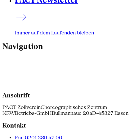
PACT Newsletter
Immer auf dem Laufenden bleiben
Navigation
Anschrift
PACT Zollverein
Choreographisches Zentrum
NRW
Betriebs-GmbH
Bullmannaue 20a
D-45327 Essen
Kontakt
Fon 0201.289 47 00