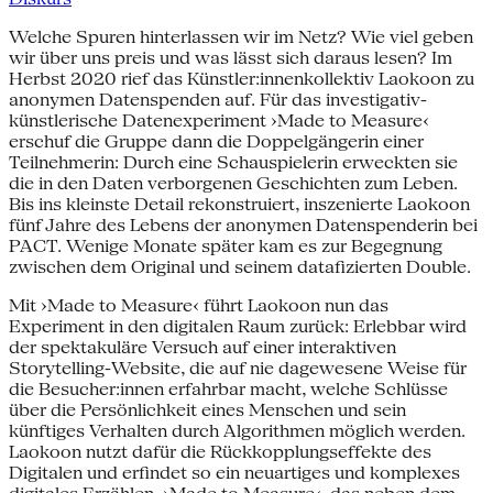
Welche Spuren hinterlassen wir im Netz? Wie viel geben
wir über uns preis und was lässt sich daraus lesen? Im
Herbst 2020 rief das Künstler:innenkollektiv Laokoon zu
anonymen Datenspenden auf. Für das investigativ-
künstlerische Datenexperiment ›Made to Measure‹
erschuf die Gruppe dann die Doppelgängerin einer
Teilnehmerin: Durch eine Schauspielerin erweckten sie
die in den Daten verborgenen Geschichten zum Leben.
Bis ins kleinste Detail rekonstruiert, inszenierte Laokoon
fünf Jahre des Lebens der anonymen Datenspenderin bei
PACT. Wenige Monate später kam es zur Begegnung
zwischen dem Original und seinem datafizierten Double.
Mit ›Made to Measure‹ führt Laokoon nun das
Experiment in den digitalen Raum zurück: Erlebbar wird
der spektakuläre Versuch auf einer interaktiven
Storytelling-Website, die auf nie dagewesene Weise für
die Besucher:innen erfahrbar macht, welche Schlüsse
über die Persönlichkeit eines Menschen und sein
künftiges Verhalten durch Algorithmen möglich werden.
Laokoon nutzt dafür die Rückkopplungseffekte des
Digitalen und erfindet so ein neuartiges und komplexes