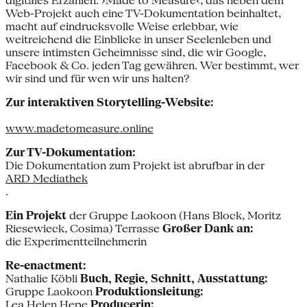
digitales Erzählen. ›Made to Measure‹, das neben dem
Web-Projekt auch eine TV-Dokumentation beinhaltet,
macht auf eindrucksvolle Weise erlebbar, wie
weitreichend die Einblicke in unser Seelenleben und
unsere intimsten Geheimnisse sind, die wir Google,
Facebook & Co. jeden Tag gewähren. Wer bestimmt, wer
wir sind und für wen wir uns halten?
Zur interaktiven Storytelling-Website:
www.madetomeasure.online
Zur TV-Dokumentation:
Die Dokumentation zum Projekt ist abrufbar in der
ARD Mediathek
.
Ein Projekt
der Gruppe Laokoon (Hans Block, Moritz
Riesewieck, Cosima) Terrasse
Großer Dank an:
die Experimentteilnehmerin
Re-enactment:
Nathalie Köbli
Buch, Regie, Schnitt, Ausstattung:
Gruppe Laokoon
Produktionsleitung:
Lea Helen Hepe
Producerin: