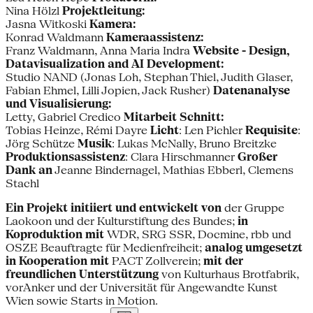
Nina Hölzl
Projektleitung:
Jasna Witkoski
Kamera:
Konrad Waldmann
Kameraassistenz:
Franz Waldmann, Anna Maria Indra
Website - Design,
Datavisualization and AI Development:
Studio NAND (Jonas Loh, Stephan Thiel, Judith Glaser,
Fabian Ehmel, Lilli Jopien, Jack Rusher)
Datenanalyse
und Visualisierung:
Letty, Gabriel Credico
Mitarbeit Schnitt:
Tobias Heinze, Rémi Dayre
Licht
: Len Pichler
Requisite
:
Jörg Schütze
Musik
: Lukas McNally, Bruno Breitzke
Produktionsassistenz
: Clara Hirschmanner
Großer
Dank an
Jeanne Bindernagel, Mathias Ebberl, Clemens
Stachl
Ein Projekt initiiert und entwickelt von
der Gruppe
Laokoon und der Kulturstiftung des Bundes;
in
Koproduktion mit
WDR, SRG SSR, Docmine, rbb und
OSZE Beauftragte für Medienfreiheit;
analog umgesetzt
in Kooperation mit
PACT Zollverein;
mit der
freundlichen Unterstützung
von Kulturhaus Brotfabrik,
vorAnker und der Universität für Angewandte Kunst
Wien sowie Starts in Motion.