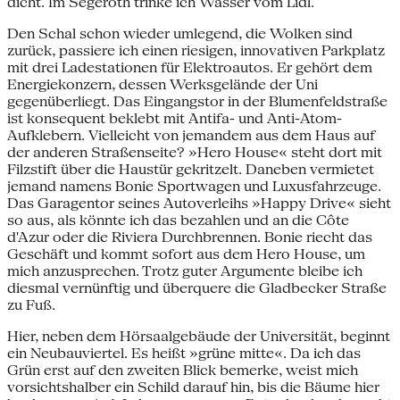
dicht. Im Segeroth trinke ich Wasser vom Lidl.
Den Schal schon wieder umlegend, die Wolken sind
zurück, passiere ich einen riesigen, innovativen Parkplatz
mit drei Ladestationen für Elektroautos. Er gehört dem
Energiekonzern, dessen Werksgelände der Uni
gegenüberliegt. Das Eingangstor in der Blumenfeldstraße
ist konsequent beklebt mit Antifa- und Anti-Atom-
Aufklebern. Vielleicht von jemandem aus dem Haus auf
der anderen Straßenseite? »Hero House« steht dort mit
Filzstift über die Haustür gekritzelt. Daneben vermietet
jemand namens Bonie Sportwagen und Luxusfahrzeuge.
Das Garagentor seines Autoverleihs »Happy Drive« sieht
so aus, als könnte ich das bezahlen und an die Côte
d'Azur oder die Riviera Durchbrennen. Bonie riecht das
Geschäft und kommt sofort aus dem Hero House, um
mich anzusprechen. Trotz guter Argumente bleibe ich
diesmal vernünftig und überquere die Gladbecker Straße
zu Fuß.
Hier, neben dem Hörsaalgebäude der Universität, beginnt
ein Neubauviertel. Es heißt »grüne mitte«. Da ich das
Grün erst auf den zweiten Blick bemerke, weist mich
vorsichtshalber ein Schild darauf hin, bis die Bäume hier