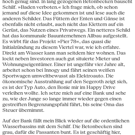
hoch genug sind. In lang gezogenen Betonbecken bauscht
Schilf. »Baden verboten.« Ich frage mich, ob schon
jemand auf diese Idee gekommen ist und lese auch die
anderen Schilder. Das Füttern der Enten und Gänse ist
ebenfalls nicht erlaubt, auch nicht das Klettern auf ein
Gerüst, das Nutzen eines Privatwegs. Ein netteres Schild
hat das kommunale Bauunternehmen Allbau aufgestellt.
Es wirbt für das Projekt »Pier 78«, das quasi die
Initialzündung zu diesem Viertel war, wie ich erfahre.
Direkt am Wasser kann man seitdem hier wohnen. Das
lockt neben Investoren auch gut situierte Mieter und
Wohnungseigentümer. Einer ist ungefähr vier Jahre alt,
arbeitet schon bei Innogy und fährt seinen weißen
Sportwagen umweltbewusst als Elektroauto. Die
ökonomische Ausstrahlung auf den Segeroth zeigt sich,
es ist der Typ Auto, den Bonie mir im Happy Drive
verleihen wollte. Ich setze mich auf eine Bank und sehe
zu, wie der Junge so lange immer wieder gegen einen
gestreiften Begrenzungspfahl fährt, bis seine Oma das
Steuer übernimmt.
Auf der Bank fällt mein Blick wieder auf die ordentlichen
Wasserbassins mit dem Schilf. Die Betonbecken sind
grau, dafür die Passanten bunt. Es ist geschäftig hier,