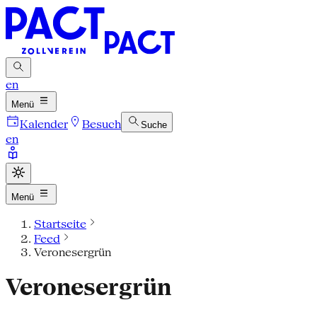
en
Menü
Kalender
Besuch
Suche
en
Menü
Startseite
Feed
Veronesergrün
Veronesergrün