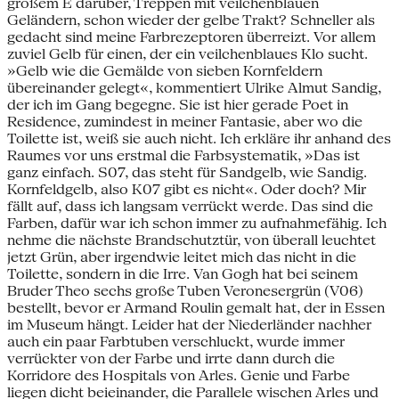
großem E darüber, Treppen mit veilchenblauen
Geländern, schon wieder der gelbe Trakt? Schneller als
gedacht sind meine Farbrezeptoren überreizt. Vor allem
zuviel Gelb für einen, der ein veilchenblaues Klo sucht.
»Gelb wie die Gemälde von sieben Kornfeldern
übereinander gelegt«, kommentiert Ulrike Almut Sandig,
der ich im Gang begegne. Sie ist hier gerade Poet in
Residence, zumindest in meiner Fantasie, aber wo die
Toilette ist, weiß sie auch nicht. Ich erkläre ihr anhand des
Raumes vor uns erstmal die Farbsystematik, »Das ist
ganz einfach. S07, das steht für Sandgelb, wie Sandig.
Kornfeldgelb, also K07 gibt es nicht«. Oder doch? Mir
fällt auf, dass ich langsam verrückt werde. Das sind die
Farben, dafür war ich schon immer zu aufnahmefähig. Ich
nehme die nächste Brandschutztür, von überall leuchtet
jetzt Grün, aber irgendwie leitet mich das nicht in die
Toilette, sondern in die Irre. Van Gogh hat bei seinem
Bruder Theo sechs große Tuben Veronesergrün (V06)
bestellt, bevor er Armand Roulin gemalt hat, der in Essen
im Museum hängt. Leider hat der Niederländer nachher
auch ein paar Farbtuben verschluckt, wurde immer
verrückter von der Farbe und irrte dann durch die
Korridore des Hospitals von Arles. Genie und Farbe
liegen dicht beieinander, die Parallele wischen Arles und