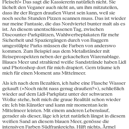
Fleisch!« Das sagt die Kassiererin natürlich nicht. Sie
lächelt den Veganer auch nicht an, um ihm mitzuteilen,
dass ihr der Regen draußen Wurst sein kann, weil sie
noch sechs Stunden Pizzen scannen muss. Das ist wieder
nur meine Fantasie, die das Nordviertel bunter malt als es
ist. An diesem unentschlossenen Tag, zwischen
Discounter-Parkplätzen, Wahlwerbeplakaten für mehr
Sicherheit und Spaziergängen durch von Baggern
umgestülpte Parks müssen die Farben von anderswo
kommen. Zum Beispiel aus dem Metallständer mit
Reiseprospekten neben der gekachelten Warenablage.
Blaues Meer und strahlend weiße Sandstrände haben Lidl
und Photoshop dort für mich drapiert. Gern träume ich
mich für einen Moment ans Mittelmeer.
Als ich nach dem Bezahlen, ich habe eine Flasche Wasser
gekauft (»Noch nicht nass genug draußen?«), schließlich
wieder auf dem Lidl-Parkplatz unter der schwarzen
Wolke stehe, holt mich die graue Realität schon wieder
ein: Ich bin Künstler und kann mir momentan kein
Mittelmeer leisten. Mit einem anderen Lebenslauf,
gerader als dieser, läge ich jetzt natürlich längst in diesem
weißen Sand an diesem blauen Meer, genösse die
intensiven Farben Südfrankreichs. Hilft nichts, Ärmel