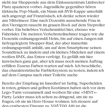
nicht nur Shoppende aus dem Einkauszentrum Limbecker
Platz spazieren vorbei. Jugendliche gegenüber hören
türkische Pop-Musik, ein Mann mit BVB-Kappe unterhält
sich angeregt auf Französisch, ich denke schon wieder
ans Mittelmeer. Eine nach Dozentin aussehende Frau in
den Vierzigern rauscht im grauen Rock auf dem Steproller
vorbei. Ein beliebtes Verkehrsmittel hier, ebenso wie
Fahrräder. Die meisten Verkehrsteilnehmer tragen wie die
Dozentin ordnungsgemäß Helm, bis auf einen Jungen mit
tiefergelegtem Shopper-Rad, der aber immerhin
ordnungsgemäß anhält, um auf dem Smartphone seinen
Soundtrack zu ändern und ein kleines Mädchen auf einem
weißen BMX, das Enten verfolgt. Es gefällt mir hier
inzwischen ganz gut, aber ich muss noch meinen Auftrag
erfüllen: Essens Farben warten auf mich. Ich beschließe,
das charakteristische Farbleitsystem zu testen, indem ich
auf dem Campus nach einer Toilette suche.
Bereits der Empfang im Innenhof ist farbig. Superhelden
in roten, grünen und gelben Kostümen haben sich vor dem
Lego-Turm versammelt und werben für eine »MINT«-
Party. Leider muss ich schon zu dringend, um sie zu
fragen, ob sie im Hero House wohnen. Ich steuere auf
den erstbesten Eingang zu. V05 T00 A91 ist die