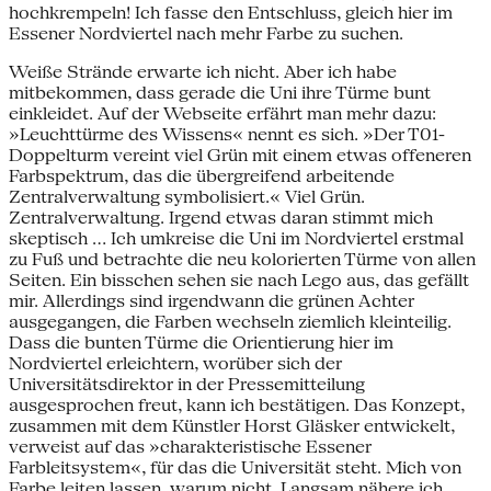
hochkrempeln! Ich fasse den Entschluss, gleich hier im
Essener Nordviertel nach mehr Farbe zu suchen.
Weiße Strände erwarte ich nicht. Aber ich habe
mitbekommen, dass gerade die Uni ihre Türme bunt
einkleidet. Auf der Webseite erfährt man mehr dazu:
»Leuchttürme des Wissens« nennt es sich. »Der T01-
Doppelturm vereint viel Grün mit einem etwas offeneren
Farbspektrum, das die übergreifend arbeitende
Zentralverwaltung symbolisiert.« Viel Grün.
Zentralverwaltung. Irgend etwas daran stimmt mich
skeptisch … Ich umkreise die Uni im Nordviertel erstmal
zu Fuß und betrachte die neu kolorierten Türme von allen
Seiten. Ein bisschen sehen sie nach Lego aus, das gefällt
mir. Allerdings sind irgendwann die grünen Achter
ausgegangen, die Farben wechseln ziemlich kleinteilig.
Dass die bunten Türme die Orientierung hier im
Nordviertel erleichtern, worüber sich der
Universitätsdirektor in der Pressemitteilung
ausgesprochen freut, kann ich bestätigen. Das Konzept,
zusammen mit dem Künstler Horst Gläsker entwickelt,
verweist auf das »charakteristische Essener
Farbleitsystem«, für das die Universität steht. Mich von
Farbe leiten lassen, warum nicht. Langsam nähere ich