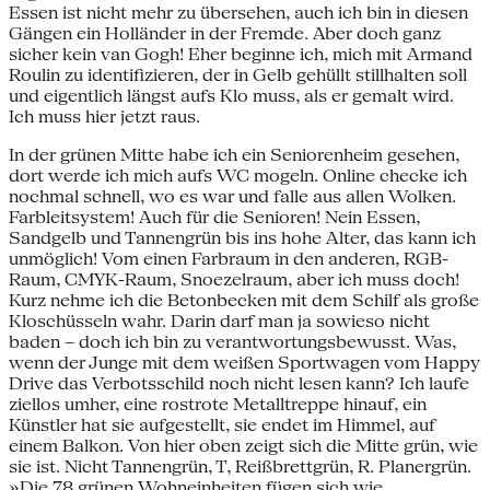
Essen ist nicht mehr zu übersehen, auch ich bin in diesen
Gängen ein Holländer in der Fremde. Aber doch ganz
sicher kein van Gogh! Eher beginne ich, mich mit Armand
Roulin zu identifizieren, der in Gelb gehüllt stillhalten soll
und eigentlich längst aufs Klo muss, als er gemalt wird.
Ich muss hier jetzt raus.
In der grünen Mitte habe ich ein Seniorenheim gesehen,
dort werde ich mich aufs WC mogeln. Online checke ich
nochmal schnell, wo es war und falle aus allen Wolken.
Farbleitsystem! Auch für die Senioren! Nein Essen,
Sandgelb und Tannengrün bis ins hohe Alter, das kann ich
unmöglich! Vom einen Farbraum in den anderen, RGB-
Raum, CMYK-Raum, Snoezelraum, aber ich muss doch!
Kurz nehme ich die Betonbecken mit dem Schilf als große
Kloschüsseln wahr. Darin darf man ja sowieso nicht
baden – doch ich bin zu verantwortungsbewusst. Was,
wenn der Junge mit dem weißen Sportwagen vom Happy
Drive das Verbotsschild noch nicht lesen kann? Ich laufe
ziellos umher, eine rostrote Metalltreppe hinauf, ein
Künstler hat sie aufgestellt, sie endet im Himmel, auf
einem Balkon. Von hier oben zeigt sich die Mitte grün, wie
sie ist. Nicht Tannengrün, T, Reißbrettgrün, R. Planergrün.
»Die 78 grünen Wohneinheiten fügen sich wie