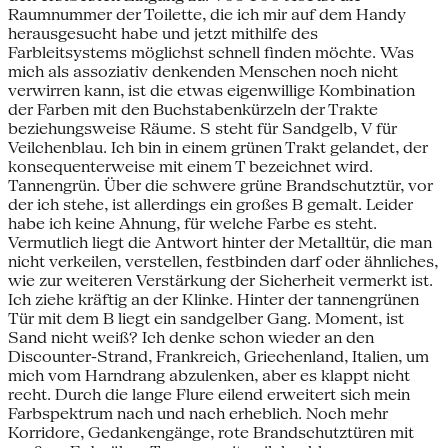
Raumnummer der Toilette, die ich mir auf dem Handy
herausgesucht habe und jetzt mithilfe des
Farbleitsystems möglichst schnell finden möchte. Was
mich als assoziativ denkenden Menschen noch nicht
verwirren kann, ist die etwas eigenwillige Kombination
der Farben mit den Buchstabenkürzeln der Trakte
beziehungsweise Räume. S steht für Sandgelb, V für
Veilchenblau. Ich bin in einem grünen Trakt gelandet, der
konsequenterweise mit einem T bezeichnet wird.
Tannengrün. Über die schwere grüne Brandschutztür, vor
der ich stehe, ist allerdings ein großes B gemalt. Leider
habe ich keine Ahnung, für welche Farbe es steht.
Vermutlich liegt die Antwort hinter der Metalltür, die man
nicht verkeilen, verstellen, festbinden darf oder ähnliches,
wie zur weiteren Verstärkung der Sicherheit vermerkt ist.
Ich ziehe kräftig an der Klinke. Hinter der tannengrünen
Tür mit dem B liegt ein sandgelber Gang. Moment, ist
Sand nicht weiß? Ich denke schon wieder an den
Discounter-Strand, Frankreich, Griechenland, Italien, um
mich vom Harndrang abzulenken, aber es klappt nicht
recht. Durch die lange Flure eilend erweitert sich mein
Farbspektrum nach und nach erheblich. Noch mehr
Korridore, Gedankengänge, rote Brandschutztüren mit