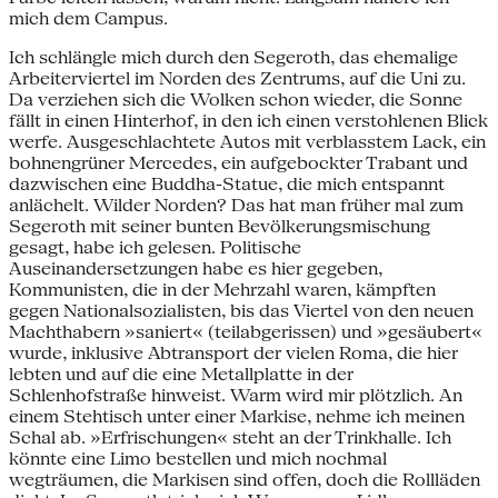
mich dem Campus.
Ich schlängle mich durch den Segeroth, das ehemalige
Arbeiterviertel im Norden des Zentrums, auf die Uni zu.
Da verziehen sich die Wolken schon wieder, die Sonne
fällt in einen Hinterhof, in den ich einen verstohlenen Blick
werfe. Ausgeschlachtete Autos mit verblasstem Lack, ein
bohnengrüner Mercedes, ein aufgebockter Trabant und
dazwischen eine Buddha-Statue, die mich entspannt
anlächelt. Wilder Norden? Das hat man früher mal zum
Segeroth mit seiner bunten Bevölkerungsmischung
gesagt, habe ich gelesen. Politische
Auseinandersetzungen habe es hier gegeben,
Kommunisten, die in der Mehrzahl waren, kämpften
gegen Nationalsozialisten, bis das Viertel von den neuen
Machthabern »saniert« (teilabgerissen) und »gesäubert«
wurde, inklusive Abtransport der vielen Roma, die hier
lebten und auf die eine Metallplatte in der
Schlenhofstraße hinweist. Warm wird mir plötzlich. An
einem Stehtisch unter einer Markise, nehme ich meinen
Schal ab. »Erfrischungen« steht an der Trinkhalle. Ich
könnte eine Limo bestellen und mich nochmal
wegträumen, die Markisen sind offen, doch die Rollläden