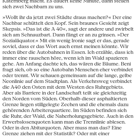
Katernberg macht. Es dauert keine Minute, dann stellen
sich zwei Nachbarn zu uns.
»Wollt ihr da jetzt zwei Städte draus machen?« Der eine
Nachbar schüttelt den Kopf. Sein braunes Gesicht zeigt
Skepsis. »Das ist die A 40«, sagt der andere und zwirbelt
sich am Schnauzbart. Dann fängt er an zu grinsen. »Der
Sozialäquator.« Mit ein wenig Ironie sagt er das, gerade
soviel, dass er das Wort auch ernst meinen könnte. Wir
reden über die Autobahnen in Essen. Ich erzähle, dass ich
immer eine rauschen höre, wenn ich im Wald spazieren
gehe. Am Anfang dachte ich, das wären die Bäume. Beni
fragt sich, ob so eine Autobahn Menschen eher verbindet
oder trennt. Wir schauen gemeinsam auf die lange, gelbe
Neonlinie auf dem Stadtplan. Als Verkehrsweg verbindet
die A40 den Osten mit dem Westen des Ruhrgebiets.
Aber als Barriere in der Landschaft teilt sie gleichzeitig
den Norden vom Süden. Oberhalb dieser asphaltierten
Grenze liegen stillgelegte Zechen und die ehemals dazu
gehörenden Arbeiterquartiere. Im Süden befinden sich
die Ruhr, der Wald, die Naherholungsgebiete. Auch in den
Erwerbslosenquoten kann man die Trennlinie ablesen.
Oder in den Abiturquoten. Aber muss man das? Eine
Grenze ziehen mit der Statistik? Oder mit einer