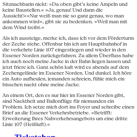
Sitznachbarin nickt: »Da oben gibt’s keine Ampeln und
keine Baustellen.« »Ja, genau! Und dann die
Aussicht!«»Nur weiß man nie so ganz genau, wo man
ankommen wird«, gibt sie zu bedenken. »Weil man mit
dem Wind treibt.«
Als ich aussteige, merke ich, dass ich vor dem Förderturm
der Zeche stehe. Offenbar bin ich am Hauptbahnhof in
die verkehrte Linie 107 eingestiegen und wieder in den
Essener Norden zurückgefahren. Zu allem Überfluss habe
ich auch noch meine Jacke in der Bahn liegen lassen und
jetzt friere ich. Ganz schön kalt wird es abends auf dem
Zechengelände im Essener Norden. Und dunkel. Ich höre
ein Auto aufheulen, jemanden schreien, fühle mich ein
bisschen nackt ohne meine Jacke.
An einem Ort, den es nur hier im Essener Norden gibt,
sind Nacktheit und Ballonflüge für niemanden ein
Problem. Ich setze mich dort ins Foyer und schreibe einen
Brief an die Essener Verkehrsbetriebe. »Betrifft:
Erweiterung Ihres Nahverkehrsangebots um eine dritte
Linie 107 (Heißluft).«