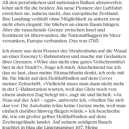
All den persönlichen und nationalen Ballast abzuwerfen
lohnt sich für die beiden: Als neue Pioniere der Luftfahrt
erreichen sie, nahezu nackt, das europäische Festland.
Ihre Landung verläuft ohne Möglichkeit zu ankern zwar
nicht eben elegant: Sie blieben an einem Baum hängen.
Aber die rauschende Grenze zwischen Insel und
Kontinent ist überwunden, die Nationalflaggen im Meer
versunken, Europa verbunden. Das war 1785.
Ich starre aus dem Fenster der Straßenbahn auf die Wand
an einer Essener U-Bahnstation und mache mir Gedanken
über Grenzen. »Wäre das nicht eine gutes Verkehrsmittel
hier in der Stadt?«, frage ich mich. Anscheinend tue ich
das so laut, dass meine Sitznachbarin denkt, ich rede mit
ihr. Sie blickt auf den Heißluftballon auf dem Cover
meiner Zeitschrift. »Vielleicht muss man dann nicht mehr
in der U-Bahnstation warten, weil das Gleis noch von
einem anderen Zug belegt ist«, sagt sie und lächelt. »Ja.
Stau auf der A40 – egal«, antworte ich. »Stellen Sie sich
das vor: Die Autobahn wäre keine Grenze mehr, weil man
einfach darüber hinweg fliegen würde.« Ich beschreibe
ihr, wie ein großer gelber Heißluftballon auf dem
Zechengelände landet. Auf seinem seidigem Bauch
leuchtet in blau die Liniennummer 107. Meine