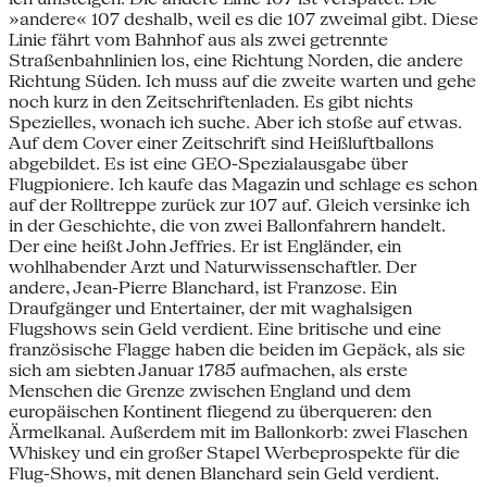
»andere« 107 deshalb, weil es die 107 zweimal gibt. Diese
Linie fährt vom Bahnhof aus als zwei getrennte
Straßenbahnlinien los, eine Richtung Norden, die andere
Richtung Süden. Ich muss auf die zweite warten und gehe
noch kurz in den Zeitschriftenladen. Es gibt nichts
Spezielles, wonach ich suche. Aber ich stoße auf etwas.
Auf dem Cover einer Zeitschrift sind Heißluftballons
abgebildet. Es ist eine GEO-Spezialausgabe über
Flugpioniere. Ich kaufe das Magazin und schlage es schon
auf der Rolltreppe zurück zur 107 auf. Gleich versinke ich
in der Geschichte, die von zwei Ballonfahrern handelt.
Der eine heißt John Jeffries. Er ist Engländer, ein
wohlhabender Arzt und Naturwissenschaftler. Der
andere, Jean-Pierre Blanchard, ist Franzose. Ein
Draufgänger und Entertainer, der mit waghalsigen
Flugshows sein Geld verdient. Eine britische und eine
französische Flagge haben die beiden im Gepäck, als sie
sich am siebten Januar 1785 aufmachen, als erste
Menschen die Grenze zwischen England und dem
europäischen Kontinent fliegend zu überqueren: den
Ärmelkanal. Außerdem mit im Ballonkorb: zwei Flaschen
Whiskey und ein großer Stapel Werbeprospekte für die
Flug-Shows, mit denen Blanchard sein Geld verdient.