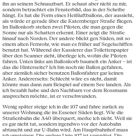
ihn an seinem Schnauzbart. Er schaut aber nicht zu mir,
sondern betrachtet ein Fensterbild, das in der Scheibe
hängt. Es hat die Form eines Heißluftballons, der aussieht,
als würde er gerade über die Katernberger Straße fliegen.
Im Ballonkorb stehen zwei Piloten, die man gegen die
Sonne nur als Schatten erkennt. Einer zeigt die Straße
hinauf nach Norden. Der andere blickt gen Süden, mit so
einem alten Fernrohr, wie man es früher auf Segelschiffen
benutzt hat. Während der Kassierer das Toilettenpapier
über den Scanner zieht, überlege ich, wohin die Piloten
fahren. Unten links am Ballonkorb baumelt ein Anker – ist
das die Hinterseite? Ich bin noch nie Ballon gefahren,
aber ziemlich sicher benutzen Ballonfahrer gar keinen
Anker. Andererseits: Schlecht wäre es nicht, damit
könnte man dann zum Beispiel auf einem See landen. Als
ich bezahlt habe und den Nachbarn vor dem Rossmann
ansprechen möchte, ist er verschwunden.
Wenig später steige ich in die 107 und fahre zurück zu
unserer Wohnung die im Essener Süden liegt. Wie die
Straßenbahn die A40 überquert, merke ich nicht. Weil sie
es gar nicht tut, sondern irgendwo vor der Autobahn
abtaucht und zur U-Bahn wird. Am Hauptbahnhof muss
ich umsteigen. Die andere Linie 107 ist verspätet. Die