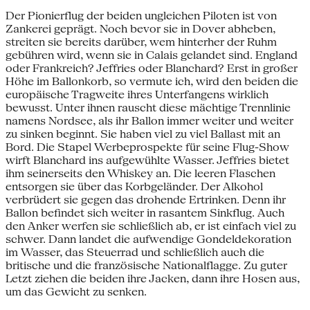
Der Pionierflug der beiden ungleichen Piloten ist von
Zankerei geprägt. Noch bevor sie in Dover abheben,
streiten sie bereits darüber, wem hinterher der Ruhm
gebühren wird, wenn sie in Calais gelandet sind. England
oder Frankreich? Jeffries oder Blanchard? Erst in großer
Höhe im Ballonkorb, so vermute ich, wird den beiden die
europäische Tragweite ihres Unterfangens wirklich
bewusst. Unter ihnen rauscht diese mächtige Trennlinie
namens Nordsee, als ihr Ballon immer weiter und weiter
zu sinken beginnt. Sie haben viel zu viel Ballast mit an
Bord. Die Stapel Werbeprospekte für seine Flug-Show
wirft Blanchard ins aufgewühlte Wasser. Jeffries bietet
ihm seinerseits den Whiskey an. Die leeren Flaschen
entsorgen sie über das Korbgeländer. Der Alkohol
verbrüdert sie gegen das drohende Ertrinken. Denn ihr
Ballon befindet sich weiter in rasantem Sinkflug. Auch
den Anker werfen sie schließlich ab, er ist einfach viel zu
schwer. Dann landet die aufwendige Gondeldekoration
im Wasser, das Steuerrad und schließlich auch die
britische und die französische Nationalflagge. Zu guter
Letzt ziehen die beiden ihre Jacken, dann ihre Hosen aus,
um das Gewicht zu senken.