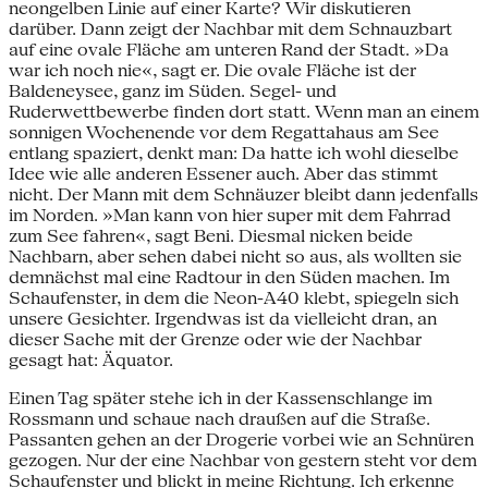
neongelben Linie auf einer Karte? Wir diskutieren
darüber. Dann zeigt der Nachbar mit dem Schnauzbart
auf eine ovale Fläche am unteren Rand der Stadt. »Da
war ich noch nie«, sagt er. Die ovale Fläche ist der
Baldeneysee, ganz im Süden. Segel- und
Ruderwettbewerbe finden dort statt. Wenn man an einem
sonnigen Wochenende vor dem Regattahaus am See
entlang spaziert, denkt man: Da hatte ich wohl dieselbe
Idee wie alle anderen Essener auch. Aber das stimmt
nicht. Der Mann mit dem Schnäuzer bleibt dann jedenfalls
im Norden. »Man kann von hier super mit dem Fahrrad
zum See fahren«, sagt Beni. Diesmal nicken beide
Nachbarn, aber sehen dabei nicht so aus, als wollten sie
demnächst mal eine Radtour in den Süden machen. Im
Schaufenster, in dem die Neon-A40 klebt, spiegeln sich
unsere Gesichter. Irgendwas ist da vielleicht dran, an
dieser Sache mit der Grenze oder wie der Nachbar
gesagt hat: Äquator.
Einen Tag später stehe ich in der Kassenschlange im
Rossmann und schaue nach draußen auf die Straße.
Passanten gehen an der Drogerie vorbei wie an Schnüren
gezogen. Nur der eine Nachbar von gestern steht vor dem
Schaufenster und blickt in meine Richtung. Ich erkenne