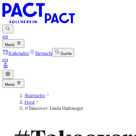
en
Menü
Kalender
Besuch
Suche
en
Menü
Startseite
Feed
#Takeover: Linda Hafeneger