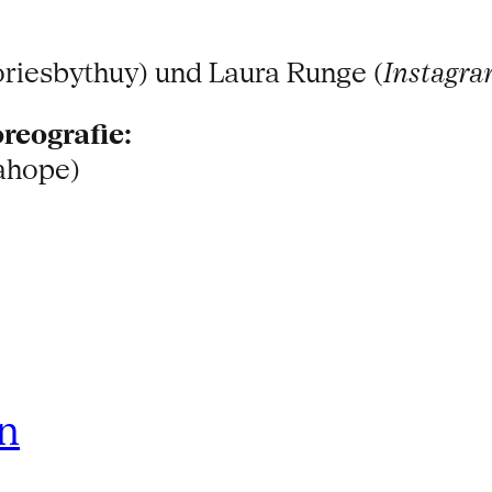
riesbythuy) und Laura Runge (
Instagr
reografie:
ahope)
rn