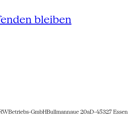
fenden bleiben
NRW
Betriebs-GmbH
Bullmannaue 20a
D-45327 Essen