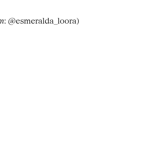
am
: @esmeralda_loora)