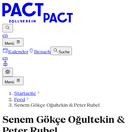
en
Menü
Kalender
Besuch
Suche
en
Menü
Startseite
Feed
Senem Gökçe Oğultekin & Peter Rubel
Senem Gökçe Oğultekin &
Peter Rubel