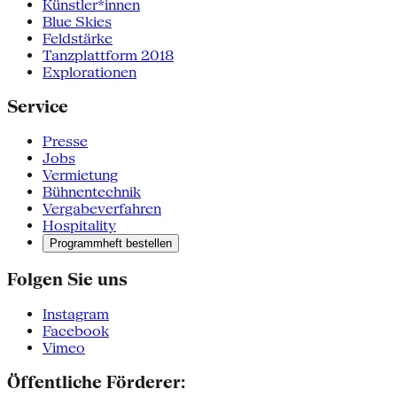
Künstler*innen
Blue Skies
Feldstärke
Tanzplattform 2018
Explorationen
Service
Presse
Jobs
Vermietung
Bühnentechnik
Vergabeverfahren
Hospitality
Programmheft bestellen
Folgen Sie uns
Instagram
Facebook
Vimeo
Öffentliche Förderer: