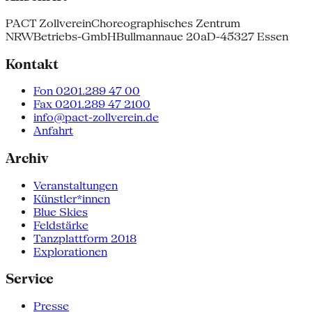
PACT Zollverein
Choreographisches Zentrum
NRW
Betriebs-GmbH
Bullmannaue 20a
D-45327 Essen
Kontakt
Fon 0201.289 47 00
Fax 0201.289 47 2100
info@pact-zollverein.de
Anfahrt
Archiv
Veranstaltungen
Künstler*innen
Blue Skies
Feldstärke
Tanzplattform 2018
Explorationen
Service
Presse