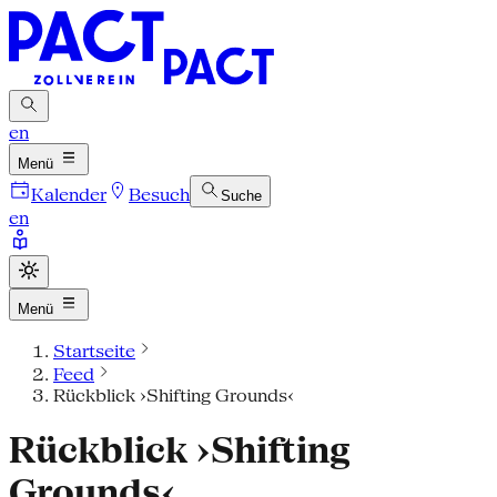
en
Menü
Kalender
Besuch
Suche
en
Menü
Startseite
Feed
Rückblick ›Shifting Grounds‹
Rückblick ›Shifting
Grounds‹