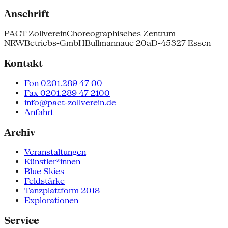
Anschrift
PACT Zollverein
Choreographisches Zentrum
NRW
Betriebs-GmbH
Bullmannaue 20a
D-45327 Essen
Kontakt
Fon 0201.289 47 00
Fax 0201.289 47 2100
info@pact-zollverein.de
Anfahrt
Archiv
Veranstaltungen
Künstler*innen
Blue Skies
Feldstärke
Tanzplattform 2018
Explorationen
Service