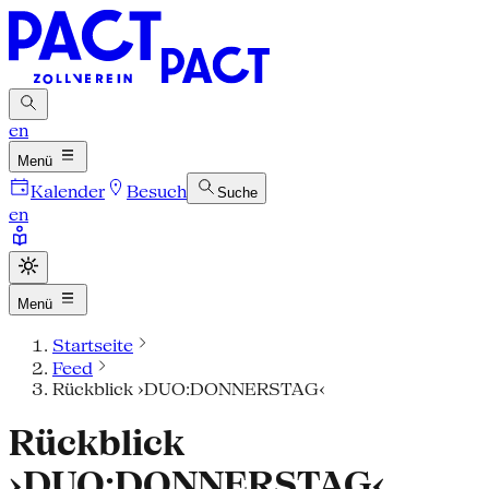
en
Menü
Kalender
Besuch
Suche
en
Menü
Startseite
Feed
Rückblick ›DUO:DONNERSTAG‹
Rückblick
›DUO:DONNERSTAG‹