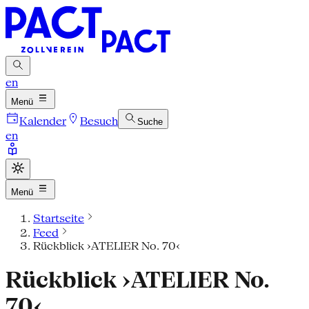
en
Menü
Kalender
Besuch
Suche
en
Menü
Startseite
Feed
Rückblick ›ATELIER No. 70‹
Rückblick ›ATELIER No.
70‹