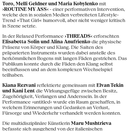
Toro, Melli Geldner und Maria Kobylenko
mit
›ROUTINE MY ASS‹
- einer performativen Intervention,
welche den in sozialen Medien verbreiteten Lifestyle-
Trend »That Girl« humorvoll, aber nicht weniger kritisch
in Szene setzte.
In der Relaxed Performance
›THREADS‹
erforschten
Elisabetta Solin und Alina Anufrienko
die physische
Präsenz von Körper und Klang. Die Saiten des
präparierten Instruments wurden dabei anstelle des
herkömmlichen Bogens mit langen Fäden gestrichen. Das
Publikum konnte durch die Fäden den Klang selbst
beeinflussen und an dem komplexen Wechselspiel
teilhaben.
Kiana Rezvani
reflektierte gemeinsam mit
Elvan Tekin
und Kani Lent
die Wirkungsgefüge zwischen Besitz,
Zugehörigkeit, Verlangen und Anderssein. In der
Performance ›untitled‹ wurde ein Raum geschaffen, in
welchem Erinnerungen und Gedanken an Verlust,
Fürsorge und Wiederkehr verhandelt werden konnten.
Die multidisziplinäre Künstlerin
Maru Mushtrieva
befasste sich ausgehend von der italienischen