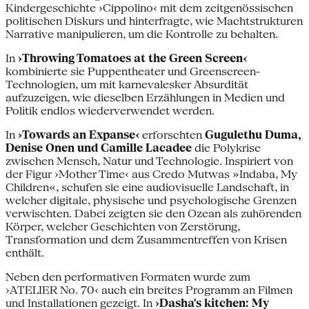
Kindergeschichte ›Cippolino‹ mit dem zeitgenössischen
politischen Diskurs und hinterfragte, wie Machtstrukturen
Narrative manipulieren, um die Kontrolle zu behalten.
In
›Throwing Tomatoes at the Green Screen‹
kombinierte sie Puppentheater und Greenscreen-
Technologien, um mit karnevalesker Absurdität
aufzuzeigen, wie dieselben Erzählungen in Medien und
Politik endlos wiederverwendet werden.
In
›Towards an Expanse‹
erforschten
Gugulethu Duma,
Denise Onen und Camille Lacadee
die Polykrise
zwischen Mensch, Natur und Technologie. Inspiriert von
der Figur ›Mother Time‹ aus Credo Mutwas »Indaba, My
Children«, schufen sie eine audiovisuelle Landschaft, in
welcher digitale, physische und psychologische Grenzen
verwischten. Dabei zeigten sie den Ozean als zuhörenden
Körper, welcher Geschichten von Zerstörung,
Transformation und dem Zusammentreffen von Krisen
enthält.
Neben den performativen Formaten wurde zum
›ATELIER No. 70‹ auch ein breites Programm an Filmen
und Installationen gezeigt. In
›Dasha's kitchen: My