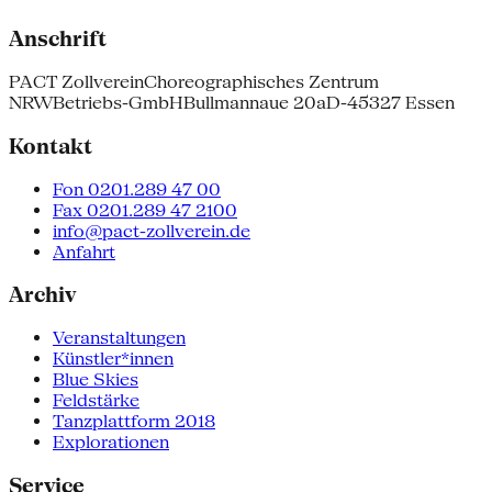
Anschrift
PACT Zollverein
Choreographisches Zentrum
NRW
Betriebs-GmbH
Bullmannaue 20a
D-45327 Essen
Kontakt
Fon 0201.289 47 00
Fax 0201.289 47 2100
info@pact-zollverein.de
Anfahrt
Archiv
Veranstaltungen
Künstler*innen
Blue Skies
Feldstärke
Tanzplattform 2018
Explorationen
Service