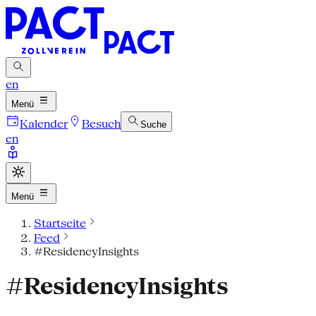
en
Menü
Kalender
Besuch
Suche
en
Menü
Startseite
Feed
#ResidencyInsights
#ResidencyInsights