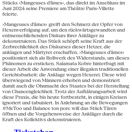
Stücks ›Mangeuses d'âmes‹, das direkt im Anschluss im
Juni 2024 seine Premiere am Théâtre Paris-Villette
feierte.
›Mangeuses d'âmes‹ greift den Schmerz der Opfer von
Hexenverfolgung auf, um den rückwärtsgewandten und
entmenschlichenden Diskurs ihrer Ankläger zu
dekonstruieren. Das Stück schöpft seine Kraft aus der
Zerbrechlichkeit des Diskurses dieser Hetzer, die
anklagen und Märtyrer erschaffen. ›Mangeuses d'âmes‹
positioniert sich als Bollwerk des Widerstands, um dieses
Phänomen zu ersticken. Salamata Kobre hinterfragt mit
dieser Arbeit die Anwendung einer illegalen traditionellen
Gerichtsbarkeit: die Anklage wegen Hexerei. Diese wird
überwiegend von Männern erhoben und demonstriert
damit auch die Ohnmacht des Staates bei der Herstellung
von Chancengleichheit. Trotz der Aufklärungsarbeit wird
diese Praxis, die bis heute fortbesteht, in einigen Kreisen
ignoriert und tabuisiert. In Anlehnung an die Bewegungen
#MeToo und Balance ton porc will das Stück Türen
öffnen und die Vorgehensweise der Ankläger durch die
Kraft des Kollektivs dekonstruieren.