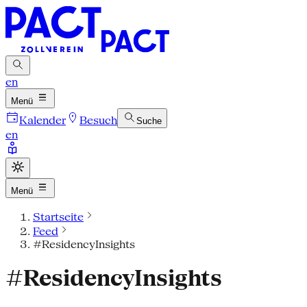
en
Menü
Kalender
Besuch
Suche
en
Menü
Startseite
Feed
#ResidencyInsights
#ResidencyInsights