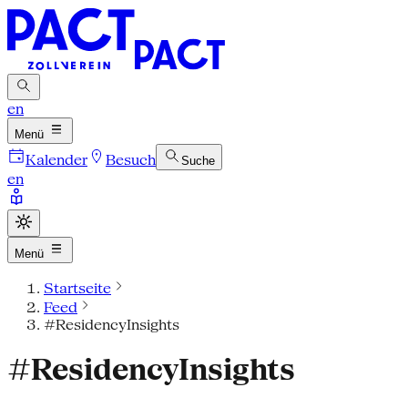
en
Menü
Kalender
Besuch
Suche
en
Menü
Startseite
Feed
#ResidencyInsights
#ResidencyInsights