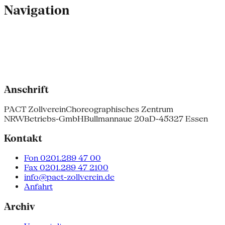
Navigation
Anschrift
PACT Zollverein
Choreographisches Zentrum
NRW
Betriebs-GmbH
Bullmannaue 20a
D-45327 Essen
Kontakt
Fon 0201.289 47 00
Fax 0201.289 47 2100
info@pact-zollverein.de
Anfahrt
Archiv