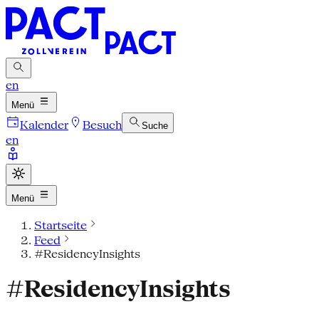
en
Menü
Kalender
Besuch
Suche
en
Menü
Startseite
Feed
#ResidencyInsights
#ResidencyInsights