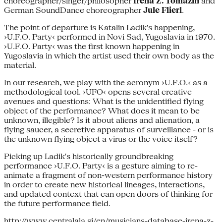
choreographer/singer/philosopher
Irena Z. Tomažin
and
German SoundDance choreographer
Jule Flierl
.
The point of departure is Katalin Ladik's happening,
›U.F.O. Party‹ performed in Novi Sad, Yugoslavia in 1970.
›U.F.O. Party‹ was the first known happening in
Yugoslavia in which the artist used their own body as the
material.
In our research, we play with the acronym ›U.F.O.‹ as a
methodological tool. ›UFO‹ opens several creative
avenues and questions: What is the unidentified flying
object of the performance? What does it mean to be
unknown, illegible? Is it about aliens and alienation, a
flying saucer, a secretive apparatus of surveillance - or is
the unknown flying object a virus or the voice itself?
Picking up Ladik's historically groundbreaking
performance ›U.F.O. Party‹ is a gesture aiming to re-
animate a fragment of non-western performance history
in order to create new historical lineages, interactions,
and updated context that can open doors of thinking for
the future performance field.
http://www.centralala.si/en/musicians-database-irena-z-