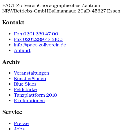
PACT Zollverein
Choreographisches Zentrum
NRW
Betriebs-GmbH
Bullmannaue 20a
D-45327 Essen
Kontakt
Fon 0201.289 47 00
Fax 0201.289 47 2100
info@pact-zollverein.de
Anfahrt
Archiv
Veranstaltungen
Künstler*innen
Blue Skies
Feldstärke
Tanzplattform 2018
Explorationen
Service
Presse
Jobs