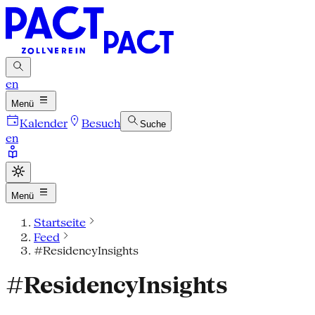
en
Menü
Kalender
Besuch
Suche
en
Menü
Startseite
Feed
#ResidencyInsights
#ResidencyInsights