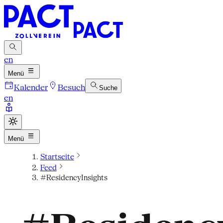
en
Menü
Kalender
Besuch
Suche
en
Menü
Startseite
Feed
#ResidencyInsights