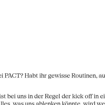
ei PACT? Habt ihr gewisse Routinen, au
st bei uns in der Regel der kick off in 
les, was uns ablenken könnte. wird we