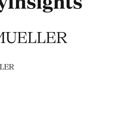
Insights
UELLER
LLER