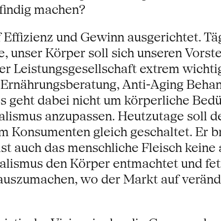
findig machen?
uf Effizienz und Gewinn ausgerichtet. Tä
le, unser Körper soll sich unseren Vors
 der Leistungsgesellschaft extrem wicht
, Ernährungsberatung, Anti-Aging Beha
 es geht dabei nicht um körperliche Bed
lismus anzupassen. Heutzutage soll der
m Konsumenten gleich geschaltet. Er br
ng ist auch das menschliche Fleisch kein
alismus den Körper entmachtet und fetis
 auszumachen, wo der Markt auf veränd