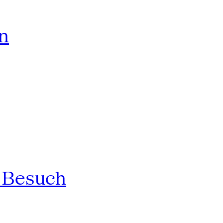
rn
n Besuch