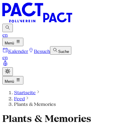
en
Menü
Kalender
Besuch
Suche
en
Menü
Startseite
Feed
Plants & Memories
Plants & Memories